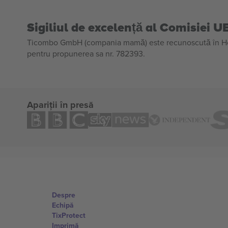
Sigiliul de excelență al Comisiei U
Ticombo GmbH (compania mamă) este recunoscută în Horiz
pentru propunerea sa nr. 782393.
Apariții în presă
Despre
Echipă
TixProtect
Imprimă