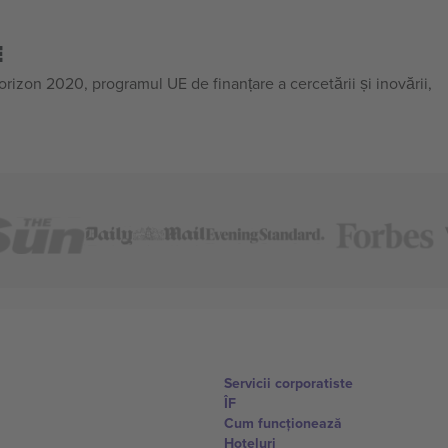
E
on 2020, programul UE de finanțare a cercetării și inovării,
Servicii corporatiste
ÎF
Cum funcționează
Hoteluri