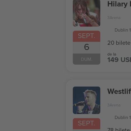
Hilary
3Arena
Dublin 1
SEPT.
20 bilete
6
de la
149 US
DUM.
Westli
3Arena
Dublin 1
SEPT.
78 bilete