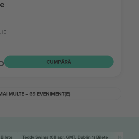
fe
, IE
D
CUMPĂRĂ
MAI MULTE – 69 EVENIMENT(E)
)
Bilete
Teddy Swims
(08 apr. GMT, Dublin 1)
Bilete
Noah Kah