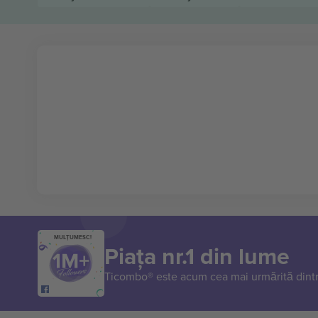
MULȚUMESC!
Piața nr.1 din lume
Ticombo® este acum cea mai urmărită dintr