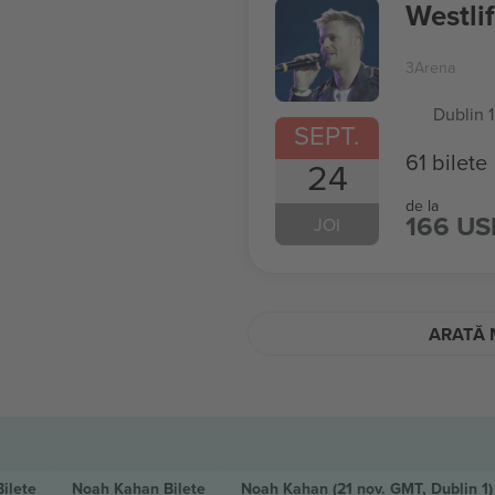
Westli
3Arena
Dublin 1
SEPT.
61 bilete
24
de la
166 US
JOI
ARATĂ 
Bilete
Noah Kahan
Bilete
Noah Kahan
(21 nov. GMT, Dublin 1