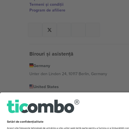
Termeni și condiții
Program de afiliere
Birouri și asistență
Germany
Unter den Linden 24, 10117 Berlin, Germany
United States
131 Continental Dr, Suite 305, Newark, Delaware 19713, 
Bulgaria
Regus Sofia City West, bul Totleben 53-55, 1606 Sofia, B
Mexico