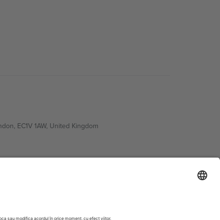
ondon, EC1V 1AW, United Kingdom
Switzerland
ding A1, Office 302, Dubai, United Arab Emirates