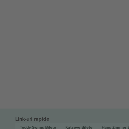
Link-uri rapide
Teddy Swims
Bilete
Katseye
Bilete
Hans Zimmer