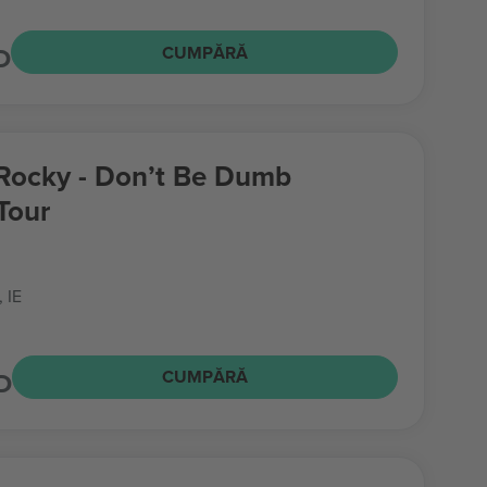
D
CUMPĂRĂ
ocky - Don’t Be Dumb
Tour
, IE
D
CUMPĂRĂ