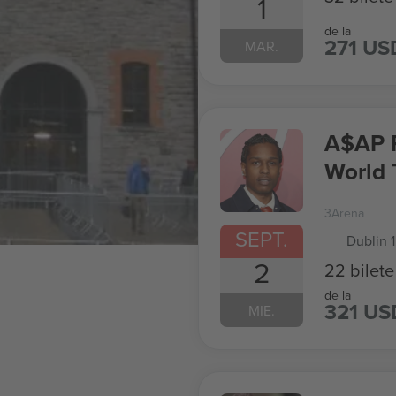
1
de la
271 US
MAR.
A$AP R
World 
3Arena
SEPT.
Dublin 1
2
22 bilete
de la
321 US
MIE.