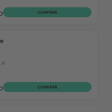
D
CUMPĂRĂ
fe
, IE
D
CUMPĂRĂ