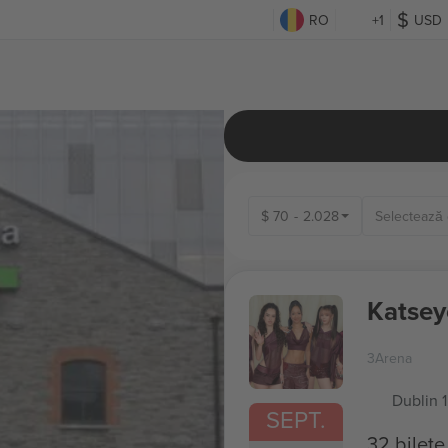
RO
+1
USD
$
70
-
2.028
Katsey
3Arena
Dublin 1
SEPT.
32 bilete