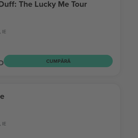
 Duff: The Lucky Me Tour
, IE
D
CUMPĂRĂ
fe
, IE