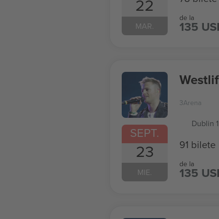
22
de la
135 US
MAR.
Westli
3Arena
Dublin 1
SEPT.
91 bilete
23
de la
135 US
MIE.