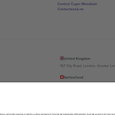
Centrul Cupei Mondiale
Contactează-ne
United Kingdom
167 City Road, London, Greater L
Switzerland
United States
Dorfstrasse 52a, 6390 Engelberg, 
United Arab Emirates
ulgaria
UAE Dubai Silicon Oasis, DDP Buil