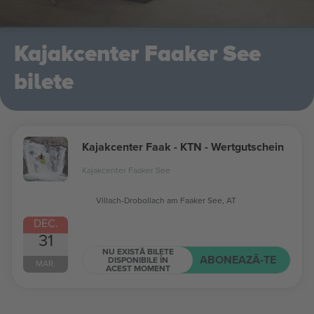
Kajakcenter Faaker See
bilete
Kajakcenter Faak - KTN - Wertgutschein
Kajakcenter Faaker See
Villach-Drobollach am Faaker See, AT
DEC.
31
NU EXISTĂ BILETE
ABONEAZĂ-TE
DISPONIBILE ÎN
MAR.
ACEST MOMENT