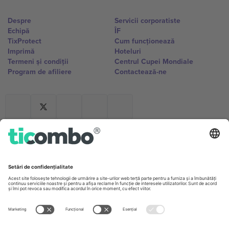
Despre
Servicii corporatiste
Echipă
ÎF
TixProtect
Cum funcționează
Imprimă
Hoteluri
Termeni și condiții
Centrul Cupei Mondiale
Program de afiliere
Contactează-ne
Birouri și asistență
Germany
United Kingdom
Unter den Linden 24, 10117
167 City Road, London, Greater
Berlin, Germany
London, EC1V 1AW, United