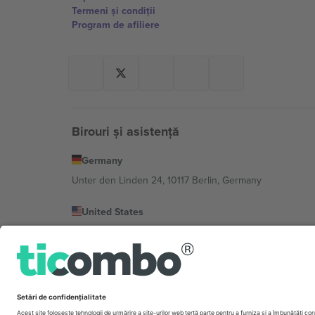
Termeni și condiții
Program de afiliere
Birouri și asistență
Germany
Unter den Linden 24, 10117 Berlin, Germany
United States
131 Continental Dr, Suite 305, Newark, Delaware 19713, 
Bulgaria
Regus Sofia City West, bul Totleben 53-55, 1606 Sofia, B
Mexico