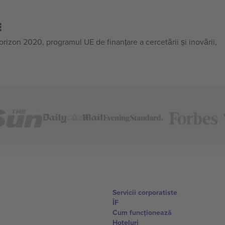
E
on 2020, programul UE de finanțare a cercetării și inovării,
Servicii corporatiste
ÎF
Cum funcționează
Hoteluri