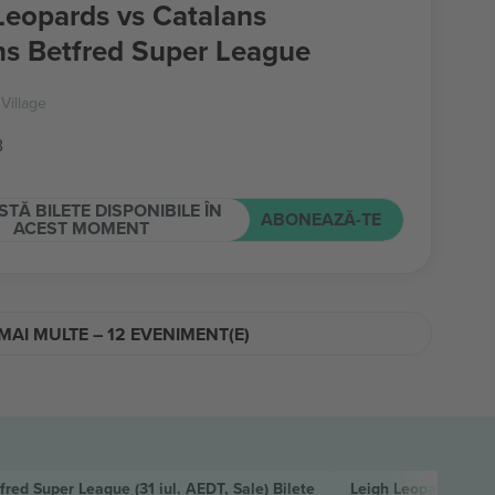
Leopards vs Catalans
s Betfred Super League
Village
B
STĂ BILETE DISPONIBILE ÎN
ABONEAZĂ-TE
ACEST MOMENT
MAI MULTE – 12 EVENIMENT(E)
tfred Super League
(31 iul. AEDT, Sale)
Bilete
Leigh Leopards vs W