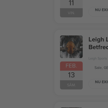
11
NU EXI
VIN.
Leigh 
Betfre
Leigh Sports 
FEB.
Sale, G
13
NU EXI
SÂM.