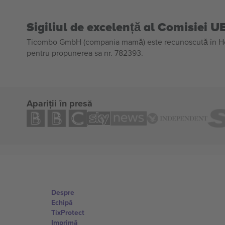
Sigiliul de excelență al Comisiei U
Ticombo GmbH (compania mamă) este recunoscută în Horiz
pentru propunerea sa nr. 782393.
Apariții în presă
Despre
Echipă
TixProtect
Imprimă