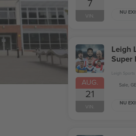
7
NU EXI
VIN.
Leigh 
Super 
Leigh Sports 
AUG.
Sale, G
21
NU EXI
VIN.