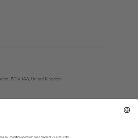
ondon, EC1V 1AW, United Kingdom
Switzerland
ding A1, Office 302, Dubai, United Arab Emirates