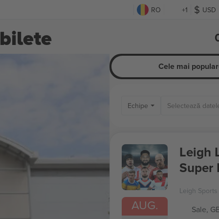
RO
+1
USD
bilete
Cele mai popular
Echipe
Leigh 
Super 
Leigh Sports 
AUG.
Sale, G