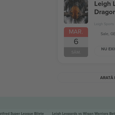
Leigh 
Dragon
Leigh Sports 
MAR.
Sale, G
6
NU EXI
SÂM.
ARATĂ 
etfred Super League
Bilete
Leigh Leopards vs Wigan Warriors Be