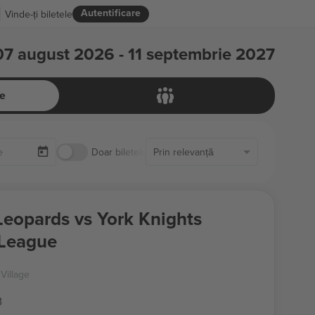
Autentificare
Vinde-ți biletele
07 august 2026 - 11 septembrie 2027
e
Doar biletele disponibile
Prin relevanță
Leopards vs York Knights
League
Village
B