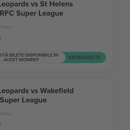
Leopards vs St Helens
 RFC Super League
Village
B
STĂ BILETE DISPONIBILE ÎN
ABONEAZĂ-TE
ACEST MOMENT
Leopards vs Wakefield
y Super League
Village
B