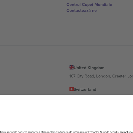
Centrul Cupei Mondiale
Contactează-ne
United Kingdom
167 City Road, London, Greater L
Switzerland
United States
Dorfstrasse 52a, 6390 Engelberg, 
United Arab Emirates
ulgaria
UAE Dubai Silicon Oasis, DDP Buil