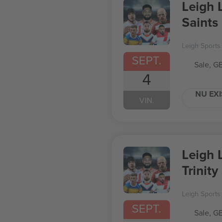
Leigh 
Saints
Leigh Sports 
SEPT.
Sale, G
4
NU EXI
VIN.
Leigh 
Trinit
Leigh Sports 
SEPT.
Sale, G