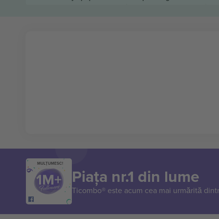
MULȚUMESC!
Piața nr.1 din lume
Ticombo® este acum cea mai urmărită dintr