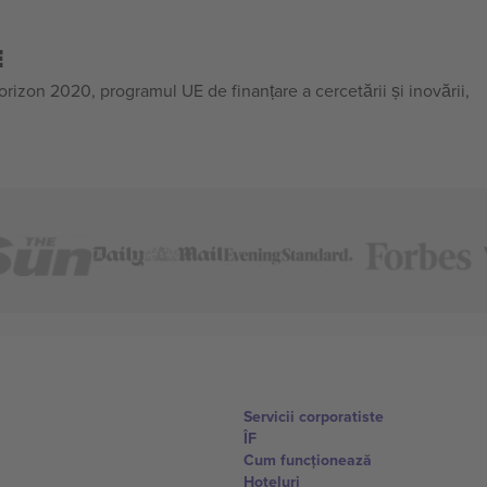
E
on 2020, programul UE de finanțare a cercetării și inovării,
Servicii corporatiste
ÎF
Cum funcționează
Hoteluri