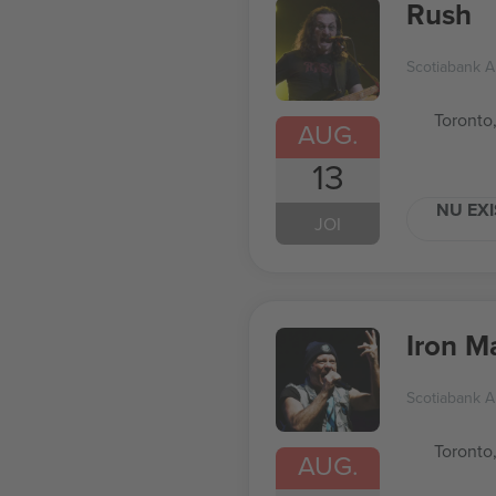
Rush
Scotiabank A
Toronto
AUG.
13
NU EXI
JOI
Iron M
Scotiabank A
Toronto
AUG.