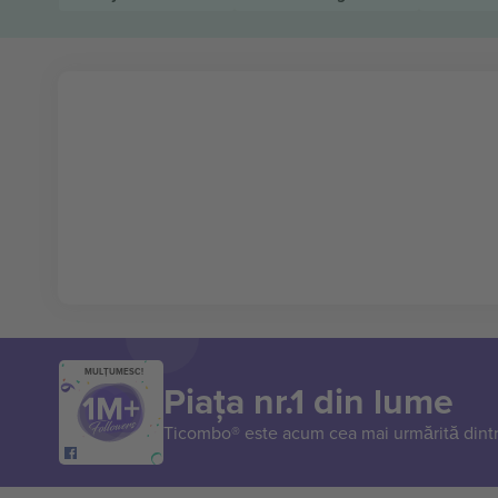
MULȚUMESC!
Piața nr.1 din lume
Ticombo® este acum cea mai urmărită dintr