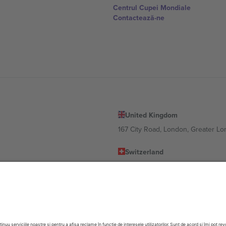
Centrul Cupei Mondiale
Contactează-ne
United Kingdom
167 City Road, London, Greater L
Switzerland
United States
Dorfstrasse 52a, 6390 Engelberg, 
United Arab Emirates
ulgaria
UAE Dubai Silicon Oasis, DDP Buil