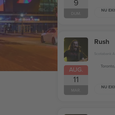
9
NU EXI
DUM.
Rush
Scotiabank A
Toronto
AUG.
11
NU EXI
MAR.