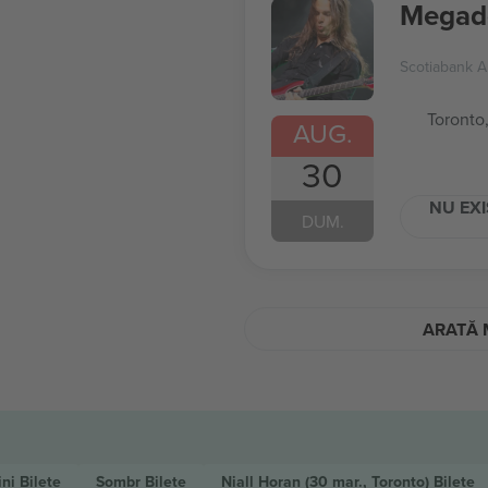
Megad
Scotiabank A
Toronto
AUG.
30
NU EXI
DUM.
ARATĂ 
ini
Bilete
Sombr
Bilete
Niall Horan
(30 mar., Toronto)
Bilete