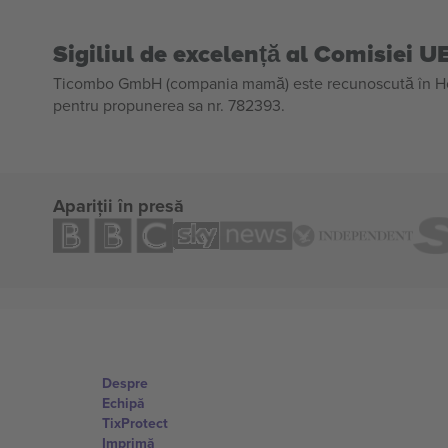
Sigiliul de excelență al Comisiei U
Ticombo GmbH (compania mamă) este recunoscută în Horiz
pentru propunerea sa nr. 782393.
Apariții în presă
Despre
Echipă
TixProtect
Imprimă