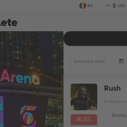
RO
+1
USD
lete
Rush
Scotiabank A
Toronto
AUG.