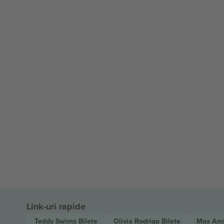
Link-uri rapide
Teddy Swims
Bilete
Olivia Rodrigo
Bilete
Max Am