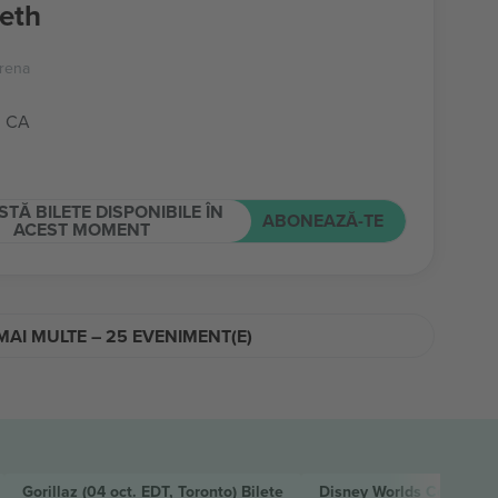
eth
rena
, CA
STĂ BILETE DISPONIBILE ÎN
ABONEAZĂ-TE
ACEST MOMENT
MAI MULTE – 25 EVENIMENT(E)
Gorillaz
(04 oct. EDT, Toronto)
Bilete
Disney Worlds Collide C