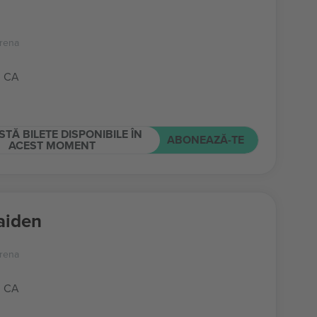
rena
, CA
STĂ BILETE DISPONIBILE ÎN
ABONEAZĂ-TE
ACEST MOMENT
aiden
rena
, CA