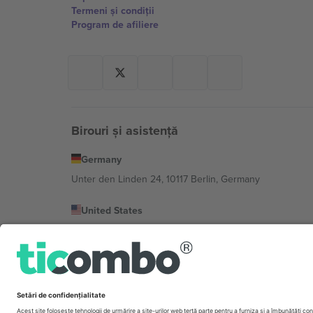
Termeni și condiții
Program de afiliere
Birouri și asistență
Germany
Unter den Linden 24, 10117 Berlin, Germany
United States
131 Continental Dr, Suite 305, Newark, Delaware 19713, 
Bulgaria
Regus Sofia City West, bul Totleben 53-55, 1606 Sofia, B
Mexico