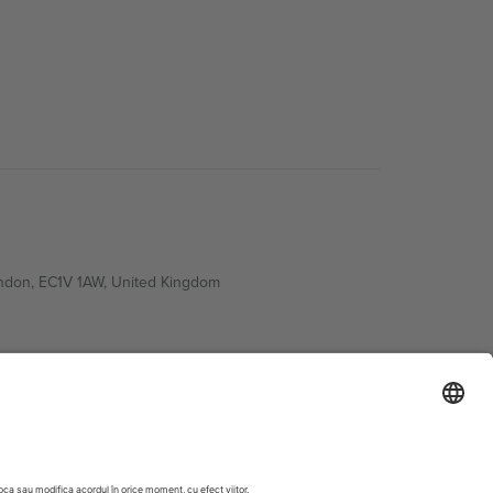
ondon, EC1V 1AW, United Kingdom
Switzerland
ding A1, Office 302, Dubai, United Arab Emirates