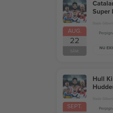
Catala
Super 
Stade Gilber
AUG.
Perpign
22
NU EXI
SÂM.
Hull K
Hudder
Stade Gilber
SEPT.
Perpign