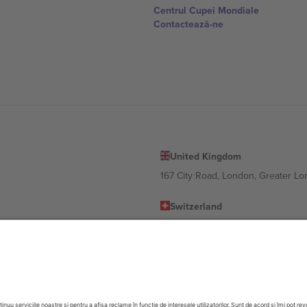
Centrul Cupei Mondiale
Contactează-ne
United Kingdom
167 City Road, London, Greater L
Switzerland
United States
Dorfstrasse 52a, 6390 Engelberg, 
United Arab Emirates
ulgaria
UAE Dubai Silicon Oasis, DDP Buil