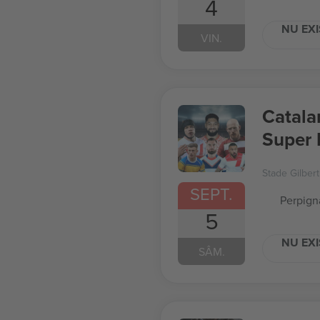
4
NU EXI
VIN.
Catala
Super 
Stade Gilber
SEPT.
Perpign
5
NU EXI
SÂM.