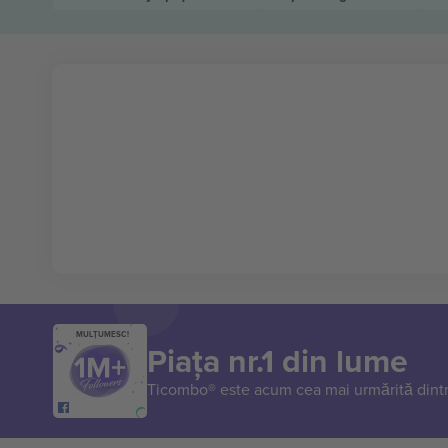
MULȚUMESC!
Piața nr.1 din lume
Ticombo® este acum cea mai urmărită dintr