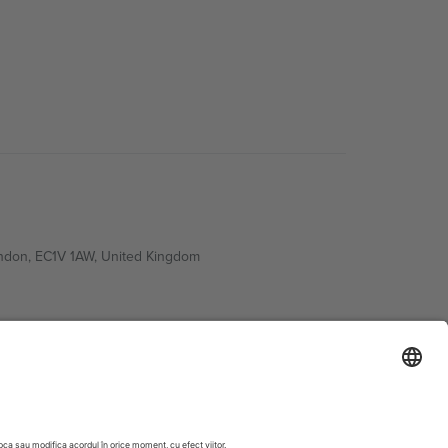
ondon, EC1V 1AW, United Kingdom
Switzerland
ding A1, Office 302, Dubai, United Arab Emirates