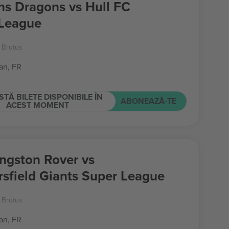
ns Dragons vs Hull FC
League
t Brutus
an, FR
STĂ BILETE DISPONIBILE ÎN
ABONEAZĂ-TE
ACEST MOMENT
ingston Rover vs
sfield Giants Super League
t Brutus
an, FR