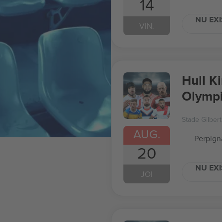
14
NU EXI
VIN.
Hull K
Olympi
Stade Gilber
AUG.
Perpign
20
NU EXI
JOI