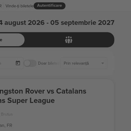
Autentificare
R
Vinde-ți biletele
4 august 2026 - 05 septembrie 2027
e
Doar biletele disponibile
Prin relevanță
ingston Rover vs Catalans
s Super League
t Brutus
an, FR