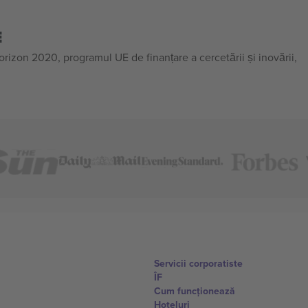
E
on 2020, programul UE de finanțare a cercetării și inovării,
Servicii corporatiste
ÎF
Cum funcționează
Hoteluri