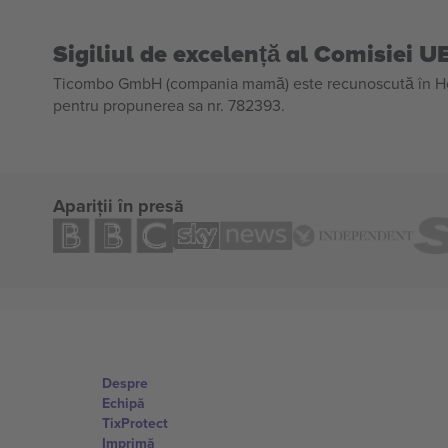
Sigiliul de excelență al Comisiei U
Ticombo GmbH (compania mamă) este recunoscută în Horiz
pentru propunerea sa nr. 782393.
Apariții în presă
Despre
Echipă
TixProtect
Imprimă