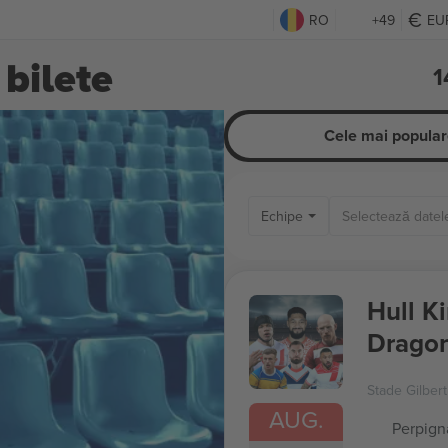
RO
+49
EU
 bilete
1
Cele mai popular
Echipe
Hull K
Dragon
Stade Gilber
AUG.
Perpign