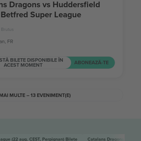
ns Dragons vs Huddersfield
 Betfred Super League
t Brutus
an, FR
STĂ BILETE DISPONIBILE ÎN
ABONEAZĂ-TE
ACEST MOMENT
MAI MULTE – 13 EVENIMENT(E)
League
(22 aug. CEST, Perpignan)
Bilete
Catalans Dragons vs Cast