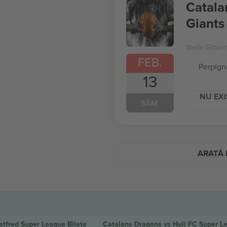
Catala
Giants
Stade Gilber
FEB.
Perpign
13
NU EXI
SÂM.
ARATĂ 
etfred Super League
Bilete
Catalans Dragons vs Hull FC Super 