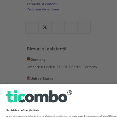
Termeni și condiții
Program de afiliere
Birouri și asistență
Germany
Unter den Linden 24, 10117 Berlin, Germany
United States
131 Continental Dr, Suite 305, Newark, Delaware 19713, 
Bulgaria
Regus Sofia City West, bul Totleben 53-55, 1606 Sofia, B
Mexico