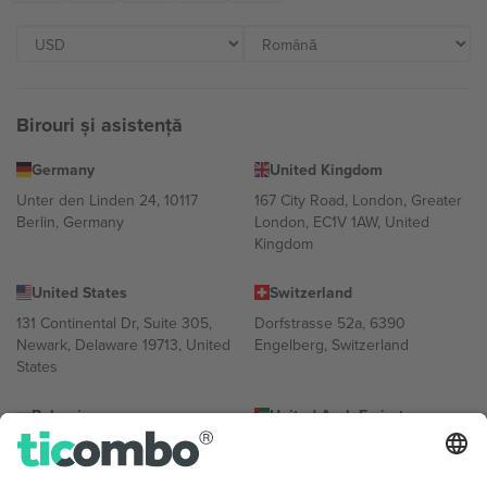
Birouri și asistență
Germany
United Kingdom
Unter den Linden 24, 10117
167 City Road, London, Greater
Berlin, Germany
London, EC1V 1AW, United
Kingdom
United States
Switzerland
131 Continental Dr, Suite 305,
Dorfstrasse 52a, 6390
Newark, Delaware 19713, United
Engelberg, Switzerland
States
Bulgaria
United Arab Emirates
Regus Sofia City West, bul
UAE Dubai Silicon Oasis, DDP
Totleben 53-55, 1606 Sofia,
Building A1, Office 302, Dubai,