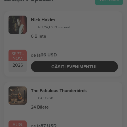
Nick Hakim
GB
,
CA
,
US
+3 mai mult
6 Bilete
SEPT.
-
66 USD
de la
NOV.
2026
GĂSIȚI EVENIMENTUL
The Fabulous Thunderbirds
CA
,
US
,
GB
24 Bilete
AUG.
87 USD
de la