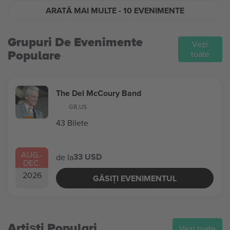
ARATĂ MAI MULTE
- 10 EVENIMENTE
Grupuri De Evenimente
Vezi
Populare
toate
The Del McCoury Band
GB
,
US
43 Bilete
AUG.
-
33 USD
de la
DEC.
2026
GĂSIȚI EVENIMENTUL
Artiști Populari
Vezi toate