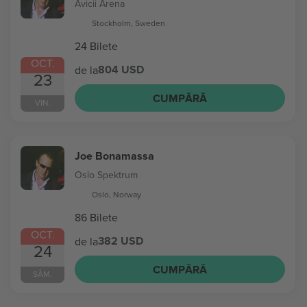
Avicii Arena
Stockholm, Sweden
24 Bilete
OCT.
804 USD
de la
23
CUMPĂRĂ
VIN.
Joe Bonamassa
Oslo Spektrum
Oslo, Norway
86 Bilete
OCT.
382 USD
de la
24
CUMPĂRĂ
SÂM.