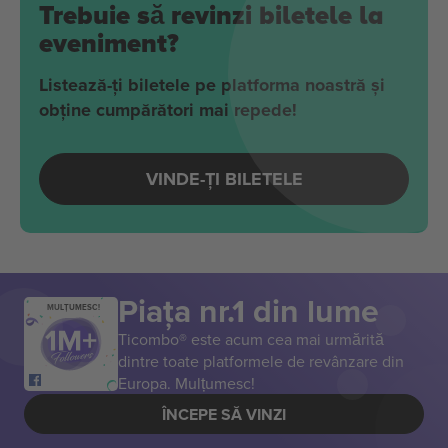
Trebuie să revinzi biletele la
eveniment?
Listează-ți biletele pe platforma noastră și
obține cumpărători mai repede!
VINDE-ȚI BILETELE
Piața nr.1 din lume
MULȚUMESC!
Ticombo® este acum cea mai urmărită
dintre toate platformele de revânzare din
Europa. Mulțumesc!
ÎNCEPE SĂ VINZI