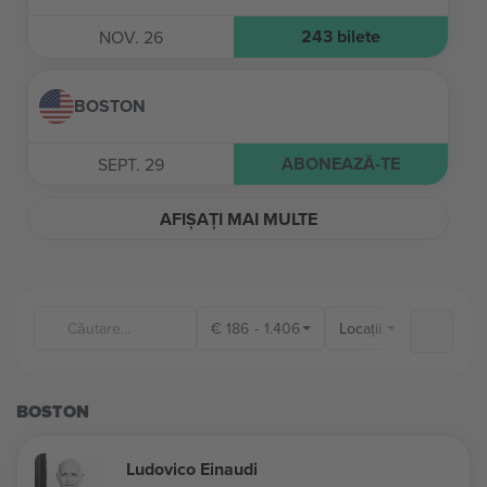
243
bilete
NOV. 26
BOSTON
ABONEAZĂ-TE
SEPT. 29
AFIȘAȚI MAI MULTE
€
186
-
1.406
Locații
BOSTON
Ludovico Einaudi