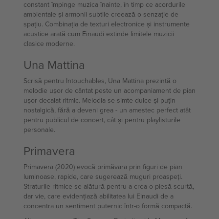
constant împinge muzica înainte, în timp ce acordurile
ambientale și armonii subtile creează o senzație de
spațiu. Combinația de texturi electronice și instrumente
acustice arată cum Einaudi extinde limitele muzicii
clasice moderne.
Una Mattina
Scrisă pentru Intouchables, Una Mattina prezintă o
melodie ușor de cântat peste un acompaniament de pian
ușor decalat ritmic. Melodia se simte dulce și puțin
nostalgică, fără a deveni grea - un amestec perfect atât
pentru publicul de concert, cât și pentru playlisturile
personale.
Primavera
Primavera (2020) evocă primăvara prin figuri de pian
luminoase, rapide, care sugerează muguri proaspeți.
Straturile ritmice se alătură pentru a crea o piesă scurtă,
dar vie, care evidențiază abilitatea lui Einaudi de a
concentra un sentiment puternic într-o formă compactă.