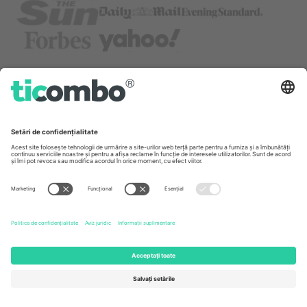
Despre
Servicii corporatiste
Echipă
ÎF
TixProtect
Cum funcționează
Imprimă
Hoteluri
Termeni și condiții
Centrul Cupei Mondiale
Program de afiliere
Contactează-ne