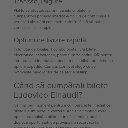
Tranzacții sigure
Plățile se efectuează prin canale criptate, iar
cumpărătorii primesc imediat e-mailuri de confirmare și
verificări ale stării comenzii, astfel încât să vă puteți
verifica achiziția rapid.
Opțiuni de livrare rapidă
În funcție de locație, Ticombo poate livra bilete
electronice instantaneu, poate furniza coduri QR pentru
intrarea cu telefonul sau poate trimite bilete pe hârtie cu
opțiuni expedite. Cumpărătorii pot alege ce se
potrivește nevoilor lor de călătorie și timp.
Când să cumpărați bilete
Ludovico Einaudi?
Cel mai bun moment pentru a cumpăra este imediat ce
biletele sunt puse în vânzare. Achiziția timpurie evită
epuizarea rapidă a biletelor în sălile mici și poate
debloca oportunități de prevânzare rezervate fan