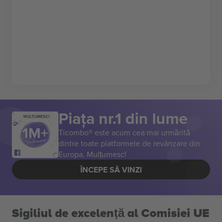
Piața nr.1 din lume
MULȚUMESC!
Ticombo® este acum cea mai urmărită
dintre toate platformele de revânzare din
Europa. Mulțumesc!
ÎNCEPE SĂ VINZI
Sigiliul de excelență al Comisiei UE