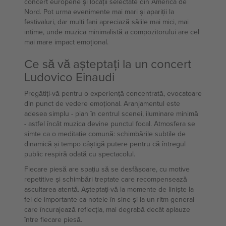
concert europene și locații selectate din America de
Nord. Pot urma evenimente mai mari și apariții la
festivaluri, dar mulți fani apreciază sălile mai mici, mai
intime, unde muzica minimalistă a compozitorului are cel
mai mare impact emoțional.
Ce să vă așteptați la un concert
Ludovico Einaudi
Pregătiți-vă pentru o experiență concentrată, evocatoare
din punct de vedere emoțional. Aranjamentul este
adesea simplu - pian în centrul scenei, iluminare minimă
- astfel încât muzica devine punctul focal. Atmosfera se
simte ca o meditație comună: schimbările subtile de
dinamică și tempo câștigă putere pentru că întregul
public respiră odată cu spectacolul.
Fiecare piesă are spațiu să se desfășoare, cu motive
repetitive și schimbări treptate care recompensează
ascultarea atentă. Așteptați-vă la momente de liniște la
fel de importante ca notele în sine și la un ritm general
care încurajează reflecția, mai degrabă decât aplauze
între fiecare piesă.