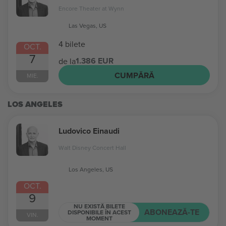
Encore Theater at Wynn
Las Vegas, US
4 bilete
OCT.
7
1.386 EUR
de la
CUMPĂRĂ
MIE.
LOS ANGELES
Ludovico Einaudi
Walt Disney Concert Hall
Los Angeles, US
OCT.
9
NU EXISTĂ BILETE
ABONEAZĂ-TE
DISPONIBILE ÎN ACEST
VIN.
MOMENT