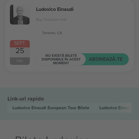
Ludovico Einaudi
Roy Thomson Hall
Toronto, CA
SEPT.
25
NU EXISTĂ BILETE
ABONEAZĂ-TE
DISPONIBILE ÎN ACEST
VIN.
MOMENT
Link-uri rapide
Ludovico Einaudi European Tour
Bilete
Ludovico Einaudi
(2