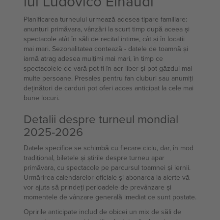
lui Ludovico Einaudi
Planificarea turneului urmează adesea tipare familiare:
anunțuri primăvara, vânzări la scurt timp după aceea și
spectacole atât în săli de recital intime, cât și în locații
mai mari. Sezonalitatea contează - datele de toamnă și
iarnă atrag adesea mulțimi mai mari, în timp ce
spectacolele de vară pot fi în aer liber și pot găzdui mai
multe persoane. Presales pentru fan cluburi sau anumiți
deținători de carduri pot oferi acces anticipat la cele mai
bune locuri.
Detalii despre turneul mondial
2025-2026
Datele specifice se schimbă cu fiecare ciclu, dar, în mod
tradițional, biletele și știrile despre turneu apar
primăvara, cu spectacole pe parcursul toamnei și iernii.
Urmărirea calendarelor oficiale și abonarea la alerte vă
vor ajuta să prindeți perioadele de prevânzare și
momentele de vânzare generală imediat ce sunt postate.
Opririle anticipate includ de obicei un mix de săli de