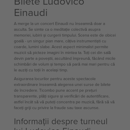
Bilete Ludovico
Einaudi
A merge la un concert Einaudi nu înseamnă doar a
asculta. Se simte ca o meditație colectivă asupra
memoriei, iubirii și curgerii timpului. Scena este de obicei
goală - un singur pian mare, câțiva instrumentiști cu
coarde, lumini slabe. Acest aspect minimalist permite
muzicii să picteze imagini în mintea ta. Toți cei din sală
devin parte a poveștii, ascultând împreună, făcând micile
schimbări de volum și tempo să pară mai mari pentru că
le auziți cu toții în același timp.
Asigurarea locurilor pentru aceste spectacole
extraordinare înseamnă alegerea unei surse de bilete
de încredere. Ticombo pune accent pe prețuri
transparente, plăți sigure și verificări de autentificare,
astfel încât să vă puteți concentra pe muzică, fără să vă
faceți griji cu privire la fraude sau taxe ascunse.
Informații despre turneul