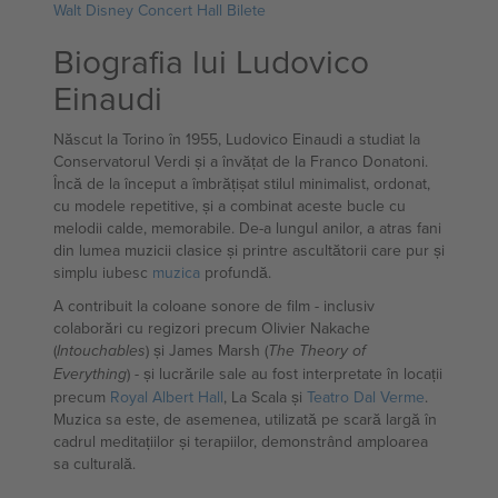
Walt Disney Concert Hall Bilete
Biografia lui Ludovico
Einaudi
Născut la Torino în 1955, Ludovico Einaudi a studiat la
Conservatorul Verdi și a învățat de la Franco Donatoni.
Încă de la început a îmbrățișat stilul minimalist, ordonat,
cu modele repetitive, și a combinat aceste bucle cu
melodii calde, memorabile. De-a lungul anilor, a atras fani
din lumea muzicii clasice și printre ascultătorii care pur și
simplu iubesc
muzica
profundă.
A contribuit la coloane sonore de film - inclusiv
colaborări cu regizori precum Olivier Nakache
(
) și James Marsh (
Intouchables
The Theory of
) - și lucrările sale au fost interpretate în locații
Everything
precum
Royal Albert Hall
, La Scala și
Teatro Dal Verme
.
Muzica sa este, de asemenea, utilizată pe scară largă în
cadrul meditațiilor și terapiilor, demonstrând amploarea
sa culturală.