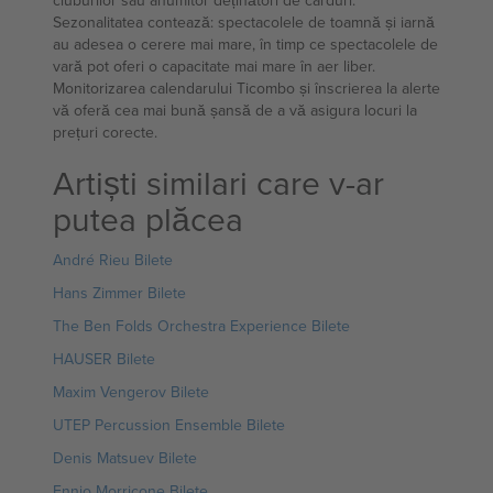
cluburilor sau anumitor deținători de carduri.
Sezonalitatea contează: spectacolele de toamnă și iarnă
au adesea o cerere mai mare, în timp ce spectacolele de
vară pot oferi o capacitate mai mare în aer liber.
Monitorizarea calendarului Ticombo și înscrierea la alerte
vă oferă cea mai bună șansă de a vă asigura locuri la
prețuri corecte.
Artiști similari care v-ar
putea plăcea
André Rieu Bilete
Hans Zimmer Bilete
The Ben Folds Orchestra Experience Bilete
HAUSER Bilete
Maxim Vengerov Bilete
UTEP Percussion Ensemble Bilete
Denis Matsuev Bilete
Ennio Morricone Bilete