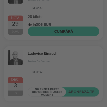
Milano, IT
28 bilete
NOV.
29
306 EUR
de la
CUMPĂRĂ
DUM.
Ludovico Einaudi
Teatro Dal Verme
Milano, IT
DEC.
3
NU EXISTĂ BILETE
ABONEAZĂ-TE
DISPONIBILE ÎN ACEST
JOI
MOMENT