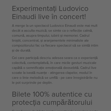
Experimentați Ludovico
Einaudi live în concert!
A merge la un spectacol Ludovico Einaudi este mai mult
decât a asculta muzică; se simte ca o reflecție calmă,
comună, asupra timpului, iubirii și memoriei. Cadrul
liniștit, concentrat, și aranjamentele minimaliste ale
compozitorului fac ca fiecare spectacol să se simtă intim
și de durată.
Cei care participă descriu adesea seara ca o experiență
colectivă, contemplativă, în care micile gesturi muzicale
capătă o semnificație emoțională deosebită. Cadrul live
scoate la iveală nuanțe - atingerea clapelor, modul în
care o linie melodică se umflă - pe care înregistrările nu
le pot surprinde pe deplin.
Bilete 100% autentice cu
protecția cumpărătorului