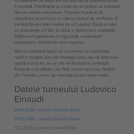
Cumpărarea de bilete pentru spectacole populare poate
fi riscantă. Falsificările și creșterile de prețuri se întâmplă
des pe piețele secundare. Ticombo încearcă să
remedieze acest lucru cu câteva straturi de verificare. Ei
verifică fiecare bilet înainte de a fi vândut. Dacă un bilet
se dovedește a fi fals, ei oferă o rambursare completă.
Plățile sunt gestionate în siguranță, respectând
standardele internet de nivel superior.
Site-ul subliniază faptul că concertele se epuizează
rapid în locațiile mari din întreaga lume, așa că obținerea
rapidă a unui loc pe un site de încredere contează.
Prețurile sunt afișate clar, fără costuri ascunse, făcând
din Ticombo un loc de referință pentru bilete reale.
Datele turneului Ludovico
Einaudi
04.12.2026: Ludovico Einaudi Bilete
05.12.2026: Ludovico Einaudi Bilete
11.12.2026: Ludovico Einaudi Bilete