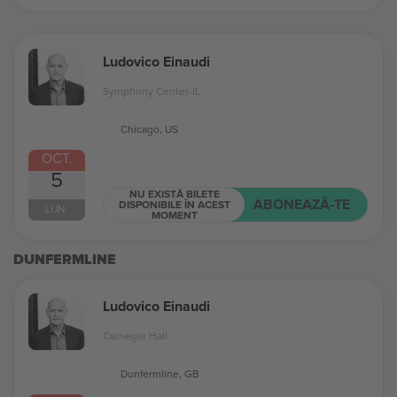
Ludovico Einaudi
Symphony Center-IL
Chicago, US
OCT.
5
NU EXISTĂ BILETE
ABONEAZĂ-TE
DISPONIBILE ÎN ACEST
LUN.
MOMENT
DUNFERMLINE
Ludovico Einaudi
Carnegie Hall
Dunfermline, GB