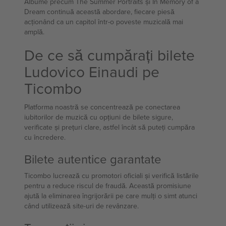
Albume precum The Summer Portraits și In Memory of a
Dream continuă această abordare, fiecare piesă
acționând ca un capitol într-o poveste muzicală mai
amplă.
De ce să cumpărați bilete
Ludovico Einaudi pe
Ticombo
Platforma noastră se concentrează pe conectarea
iubitorilor de muzică cu opțiuni de bilete sigure,
verificate și prețuri clare, astfel încât să puteți cumpăra
cu încredere.
Bilete autentice garantate
Ticombo lucrează cu promotori oficiali și verifică listările
pentru a reduce riscul de fraudă. Această promisiune
ajută la eliminarea îngrijorării pe care mulți o simt atunci
când utilizează site-uri de revânzare.