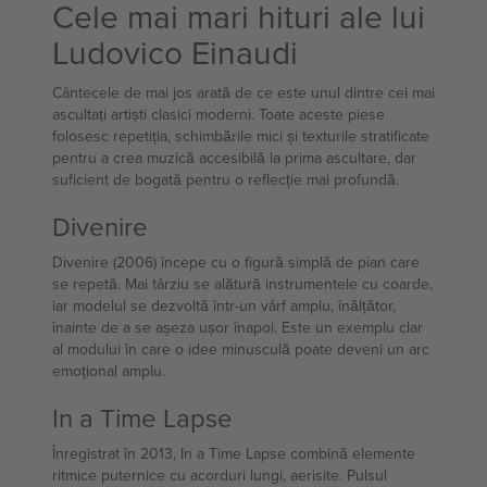
Cele mai mari hituri ale lui
Ludovico Einaudi
Cântecele de mai jos arată de ce este unul dintre cei mai
ascultați artiști clasici moderni. Toate aceste piese
folosesc repetiția, schimbările mici și texturile stratificate
pentru a crea muzică accesibilă la prima ascultare, dar
suficient de bogată pentru o reflecție mai profundă.
Divenire
Divenire (2006) începe cu o figură simplă de pian care
se repetă. Mai târziu se alătură instrumentele cu coarde,
iar modelul se dezvoltă într-un vârf amplu, înălțător,
înainte de a se așeza ușor înapoi. Este un exemplu clar
al modului în care o idee minusculă poate deveni un arc
emoțional amplu.
In a Time Lapse
Înregistrat în 2013, In a Time Lapse combină elemente
ritmice puternice cu acorduri lungi, aerisite. Pulsul