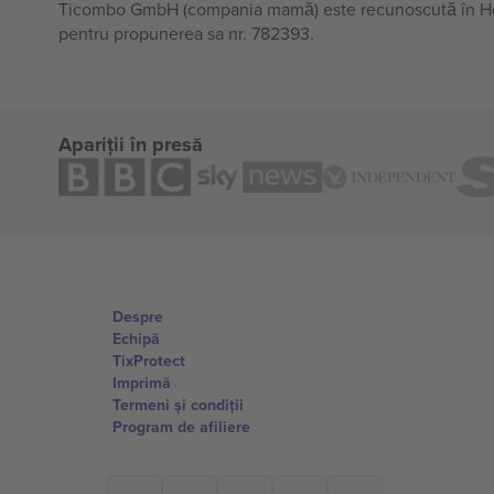
Ticombo GmbH (compania mamă) este recunoscută în Horiz
pentru propunerea sa nr. 782393.
Apariții în presă
Despre
Echipă
TixProtect
Imprimă
Termeni și condiții
Program de afiliere