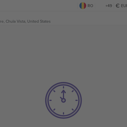
RO
+49
EU
tre,
Chula Vista, United States