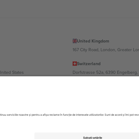
United Kingdom
167 City Road, London, Greater L
Switzerland
United States
Dorfstrasse 52a, 6390 Engelberg, 
United Arab Emirates
ulgaria
UAE Dubai Silicon Oasis, DDP Buil
 Ciudad de México, CDMX, Mexico
 în funcție de locație, eveniment și/sau domeniu. Pentru detalii, consultați
ezervate.