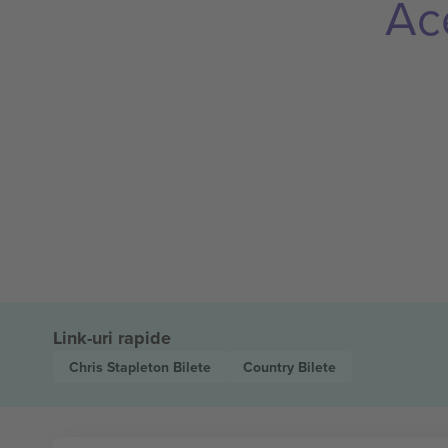
Ac
Link-uri rapide
Chris Stapleton
Bilete
Country
Bilete