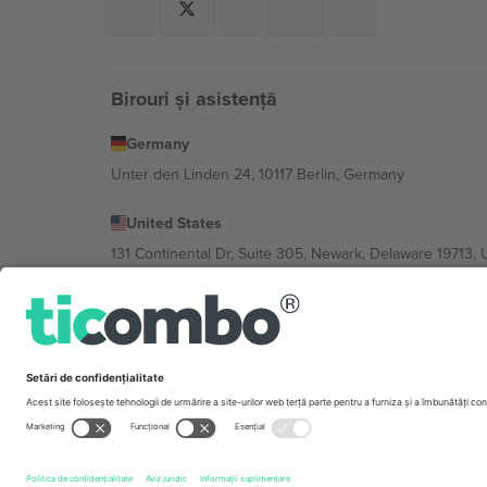
Birouri și asistență
Germany
Unter den Linden 24, 10117 Berlin, Germany
United States
131 Continental Dr, Suite 305, Newark, Delaware 19713, 
Bulgaria
Regus Sofia City West, bul Totleben 53-55, 1606 Sofia, B
Mexico
Av Chapultepec 360, Roma Norte, Cuauhtémoc, 06700
Entitatea juridică a furnizorului de platformă poate varia
Imprimă
și
Termeni.
© 2026 Ticombo. Toate drepturile r