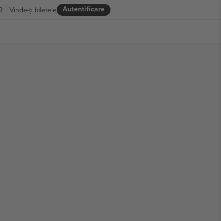
Autentificare
R
Vinde-ți biletele