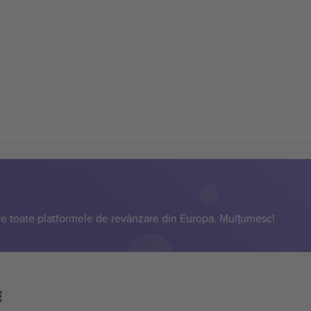
e toate platformele de revânzare din Europa. Mulțumesc!
E