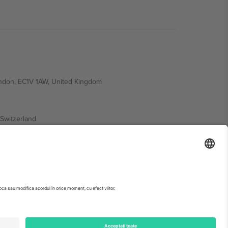
ondon, EC1V 1AW, United Kingdom
Switzerland
ding A1, Office 302, Dubai, United Arab Emirates
 pagina evenimentului, amprenta și termenii specifici.,