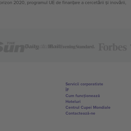
on 2020, programul UE de finanțare a cercetării și inovării,
Servicii corporatiste
ÎF
Cum funcționează
Hoteluri
Centrul Cupei Mondiale
Contactează-ne