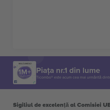
MULȚUMESC!
Piața nr.1 din lume
Ticombo® este acum cea mai urmărită dintr
Sigiliul de excelență al Comisiei U