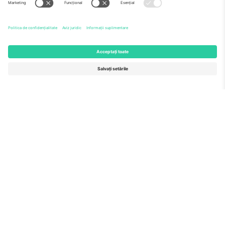
Echipă
ÎF
TixProtect
Cum funcționează
Imprimă
Hoteluri
Termeni și condiții
Centrul Cupei Mondiale
Program de afiliere
Contactează-ne
Birouri și asistență
Germany
United Kingdom
Unter den Linden 24, 10117
167 City Road, London, Greater
Berlin, Germany
London, EC1V 1AW, United
Kingdom
United States
Switzerland