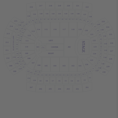
217
218
219
220
221
216
222
C20
C21
C22
C23
C24
C25
C26
C19
C27
C18
C28
S42
S43
S44
S45
S46
S47
S51
S52
S48
S49
S50
S53
S41
S54
215
S40
223
S55
S74
S39
C17
S73
S56
S38
C29
C16
214
S37
224
S57
S36
114
115
116
117
118
119
C15
C30
S72
120
S58
113
S35
S71
213
121
225
S59
112
S34
C31
S70
S60
122
LEFT
S33
111
S69
STAGE
212
226
S61
C32
S32
110
123
PIT
CENTER
B
MIX
S62
STAGE
S31
211
C33
S1
227
109
RIGHT
124
S68
S30
S2
S3
C14
C34
S67
S29
210
108
228
125
S4
S66
S28
107
C13
S5
C35
126
S27
S65
106
105
104
103
102
101
209
S6
229
S26
C36
C12
S7
C37
208
S64
S8
S25
230
S63
S24
S9
S23
S10
S22
S11
S20
S19
S18
S17
S16
S15
S14
S13
S12
S21
C1
C11
C2
C10
C9
C8
C7
C6
C5
C4
C3
201
207
203
202
206
205
204