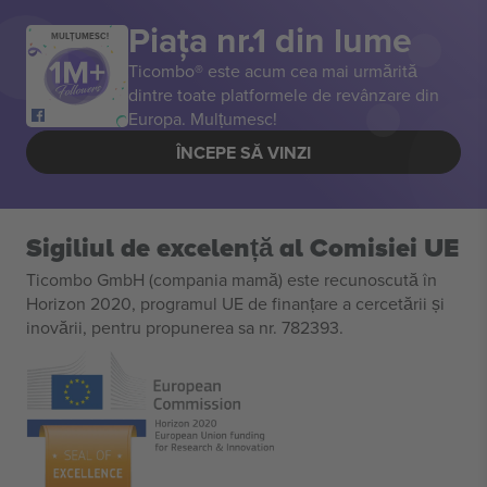
Piața nr.1 din lume
MULȚUMESC!
Ticombo® este acum cea mai urmărită
dintre toate platformele de revânzare din
Europa. Mulțumesc!
ÎNCEPE SĂ VINZI
Sigiliul de excelență al Comisiei UE
Ticombo GmbH (compania mamă) este recunoscută în
Horizon 2020, programul UE de finanțare a cercetării și
inovării, pentru propunerea sa nr. 782393.