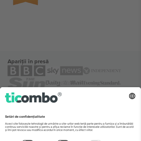
Apariții în presă
Despre
Servicii corporatiste