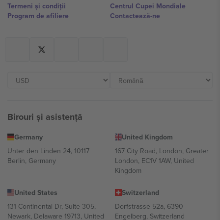
Termeni și condiții
Centrul Cupei Mondiale
Program de afiliere
Contactează-ne
Birouri și asistență
Germany
United Kingdom
Unter den Linden 24, 10117
167 City Road, London, Greater
Berlin, Germany
London, EC1V 1AW, United
Kingdom
United States
Switzerland
131 Continental Dr, Suite 305,
Dorfstrasse 52a, 6390
Newark, Delaware 19713, United
Engelberg, Switzerland