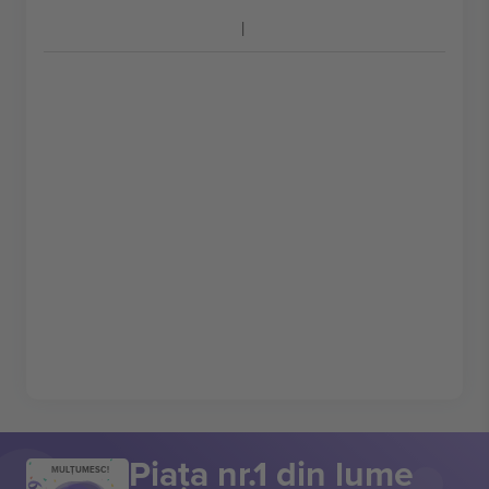
Piața nr.1 din lume
MULȚUMESC!