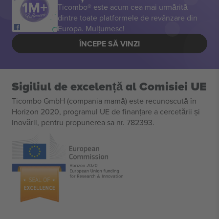
Ticombo® este acum cea mai urmărită
dintre toate platformele de revânzare din
Europa. Mulțumesc!
ÎNCEPE SĂ VINZI
Sigiliul de excelență al Comisiei UE
Ticombo GmbH (compania mamă) este recunoscută în
Horizon 2020, programul UE de finanțare a cercetării și
inovării, pentru propunerea sa nr. 782393.