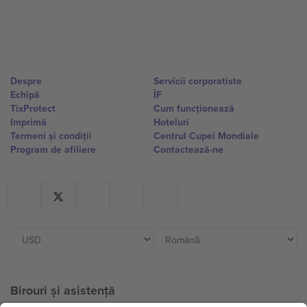
Despre
Servicii corporatiste
Echipă
ÎF
TixProtect
Cum funcționează
Imprimă
Hoteluri
Termeni și condiții
Centrul Cupei Mondiale
Program de afiliere
Contactează-ne
Birouri și asistență