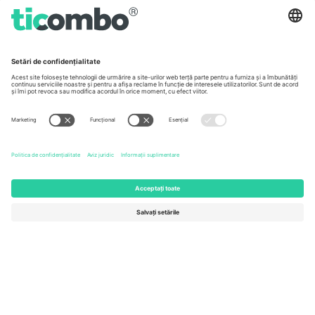
Germany
United Kingdom
Unter den Linden 24, 10117
167 City Road, London, Greater
Berlin, Germany
London, EC1V 1AW, United
Kingdom
United States
Switzerland
131 Continental Dr, Suite 305,
Dorfstrasse 52a, 6390
Newark, Delaware 19713, United
Engelberg, Switzerland
States
Bulgaria
United Arab Emirates
Regus Sofia City West, bul
UAE Dubai Silicon Oasis, DDP
Totleben 53-55, 1606 Sofia,
Building A1, Office 302, Dubai,
Bulgaria
United Arab Emirates
Mexico
Av Chapultepec 360, Roma
Norte, Cuauhtémoc, 06700
Ciudad de México, CDMX,
Mexico