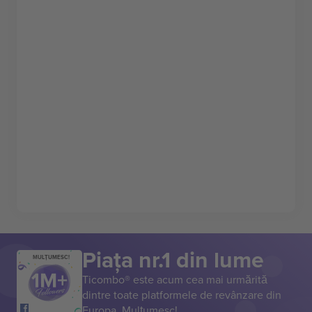
Piața nr.1 din lume
MULȚUMESC!
Ticombo® este acum cea mai urmărită
dintre toate platformele de revânzare din
Europa. Mulțumesc!