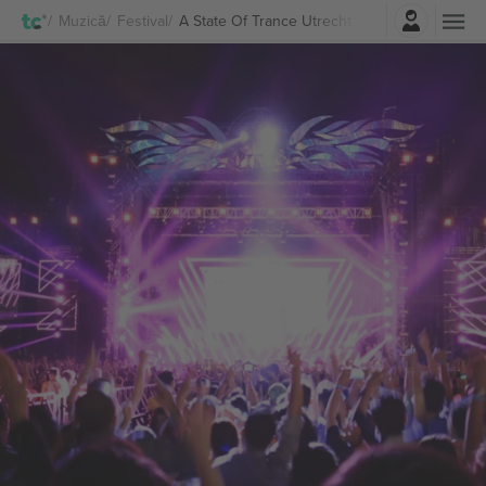
Autentificare
Muzică
Festival
A State Of Trance Utrecht Bilete