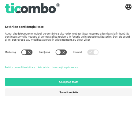
Germany
United Kingdom
Unter den Linden 24, 10117
167 City Road, London, Greater
Berlin, Germany
London, EC1V 1AW, United
Kingdom
United States
Switzerland
131 Continental Dr, Suite 305,
Dorfstrasse 52a, 6390
Newark, Delaware 19713, United
Engelberg, Switzerland
States
Bulgaria
United Arab Emirates
Regus Sofia City West, bul
UAE Dubai Silicon Oasis, DDP
Totleben 53-55, 1606 Sofia,
Building A1, Office 302, Dubai,
Bulgaria
United Arab Emirates
Mexico
Av Chapultepec 360, Roma
Norte, Cuauhtémoc, 06700
Ciudad de México, CDMX,
Mexico