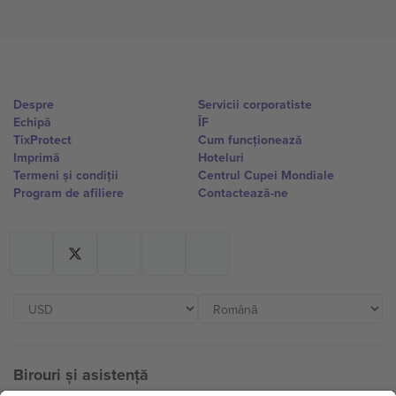
Despre
Servicii corporatiste
Echipă
ÎF
TixProtect
Cum funcționează
Imprimă
Hoteluri
Termeni și condiții
Centrul Cupei Mondiale
Program de afiliere
Contactează-ne
Birouri și asistență