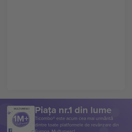
Piața nr.1 din lume
MULȚUMESC!
Ticombo® este acum cea mai urmărită
dintre toate platformele de revânzare din
Europa. Mulțumesc!