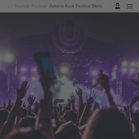
Autentificare
Muzică
Festival
Azkena Rock Festival Bilete