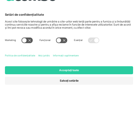
Unter den Linden 24, 10117
167 City Road, London, Greater
Berlin, Germany
London, EC1V 1AW, United
Kingdom
United States
Switzerland
131 Continental Dr, Suite 305,
Dorfstrasse 52a, 6390
Newark, Delaware 19713, United
Engelberg, Switzerland
States
Bulgaria
United Arab Emirates
Regus Sofia City West, bul
UAE Dubai Silicon Oasis, DDP
Totleben 53-55, 1606 Sofia,
Building A1, Office 302, Dubai,
Bulgaria
United Arab Emirates
Mexico
Av Chapultepec 360, Roma
Norte, Cuauhtémoc, 06700
Ciudad de México, CDMX,
Mexico
Entitatea juridică a furnizorului de platformă poate varia în funcție