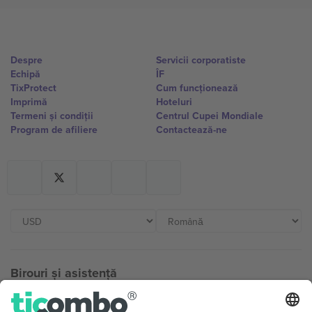
Despre
Servicii corporatiste
Echipă
ÎF
TixProtect
Cum funcționează
Imprimă
Hoteluri
Termeni și condiții
Centrul Cupei Mondiale
Program de afiliere
Contactează-ne
Birouri și asistență
Germany
United Kingdom