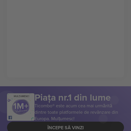
Piața nr.1 din lume
MULȚUMESC!
Ticombo® este acum cea mai urmărită
dintre toate platformele de revânzare din
Europa. Mulțumesc!
ÎNCEPE SĂ VINZI