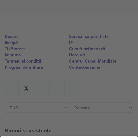
Despre
Servicii corporatiste
Echipă
ÎF
TixProtect
Cum funcționează
Imprimă
Hoteluri
Termeni și condiții
Centrul Cupei Mondiale
Program de afiliere
Contactează-ne
Birouri și asistență