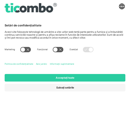
Germany
United Kingdom
Unter den Linden 24, 10117
167 City Road, London, Greater
Berlin, Germany
London, EC1V 1AW, United
Kingdom
United States
Switzerland
131 Continental Dr, Suite 305,
Dorfstrasse 52a, 6390
Newark, Delaware 19713, United
Engelberg, Switzerland
States
Bulgaria
United Arab Emirates
Regus Sofia City West, bul
UAE Dubai Silicon Oasis, DDP
Totleben 53-55, 1606 Sofia,
Building A1, Office 302, Dubai,
Bulgaria
United Arab Emirates
Mexico
Av Chapultepec 360, Roma
Norte, Cuauhtémoc, 06700
Ciudad de México, CDMX,
Mexico