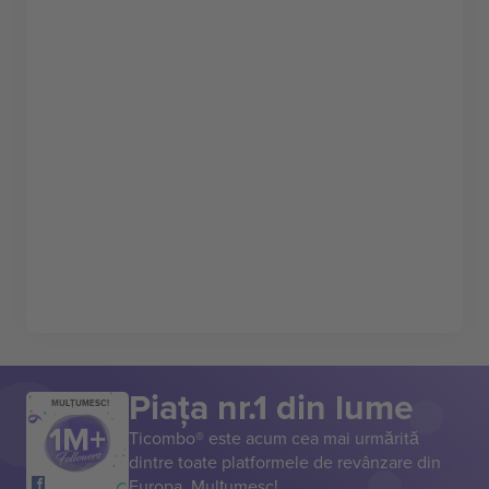
Piața nr.1 din lume
MULȚUMESC!
Ticombo® este acum cea mai urmărită
dintre toate platformele de revânzare din
Europa. Mulțumesc!