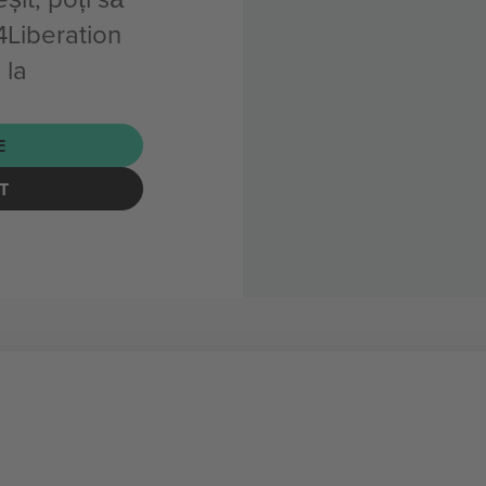
Liberation
 la
E
T