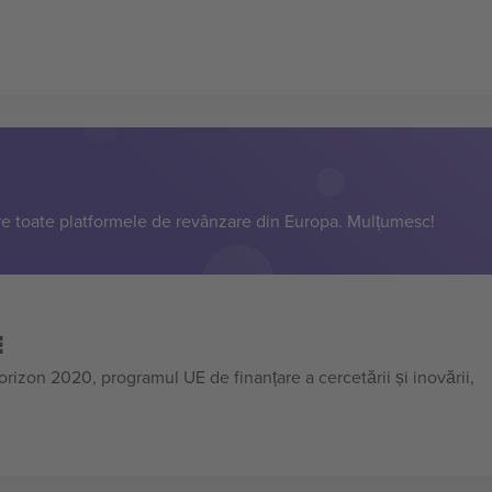
e toate platformele de revânzare din Europa. Mulțumesc!
E
on 2020, programul UE de finanțare a cercetării și inovării,