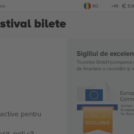
lete
RO
+49
EU
tival bilete
Sigiliul de excele
Ticombo GmbH (compania m
de finanțare a cercetării și
 active pentru
șit, poți să