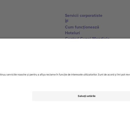
Servicii corporatiste
ÎF
Cum funcționează
Hoteluri
Centrul Cupei Mondiale
Contactează-ne
United Kingdom
167 City Road, London, Greater L
Switzerland
United States
Dorfstrasse 52a, 6390 Engelberg, 