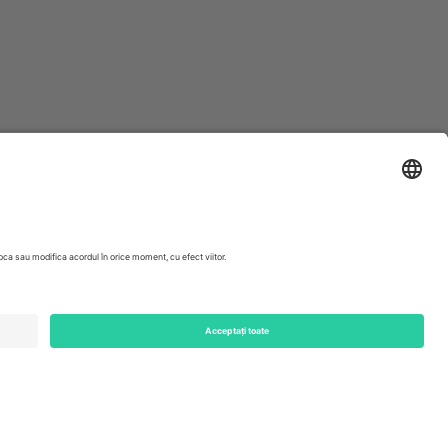
ondon, EC1V 1AW, United Kingdom
Switzerland