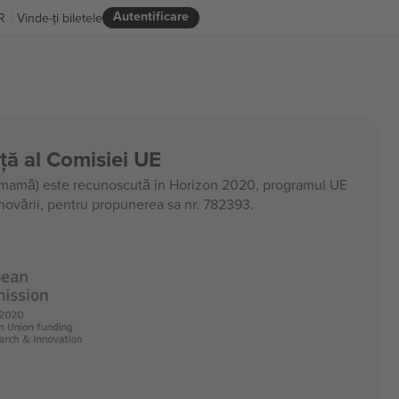
Autentificare
R
Vinde-ți biletele
nță al Comisiei UE
amă) este recunoscută în Horizon 2020, programul UE
 inovării, pentru propunerea sa nr. 782393.