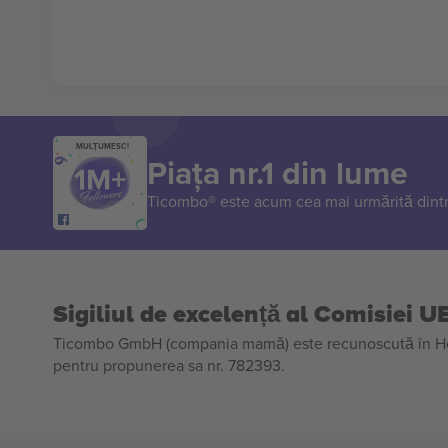
MULȚUMESC!
Piața nr.1 din lume
Ticombo® este acum cea mai urmărită dintr
Sigiliul de excelență al Comisiei U
Ticombo GmbH (compania mamă) este recunoscută în Horiz
pentru propunerea sa nr. 782393.