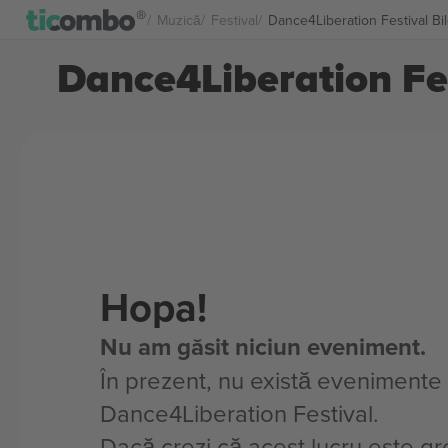
Muzică
Festival
Dance4Liberation Festival Bi
Dance4Liberation Fes
Hopa!
Nu am găsit niciun eveniment.
În prezent, nu există evenimente
Dance4Liberation Festival.
Dacă crezi că acest lucru este gre