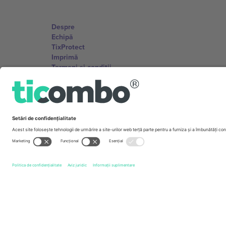
Despre
Echipă
TixProtect
Imprimă
Termeni și condiții
Program de afiliere
Birouri și asistență
Germany
Unter den Linden 24, 10117 Berlin, Germany
United States
131 Continental Dr, Suite 305, Newark, Delaware 19713, 