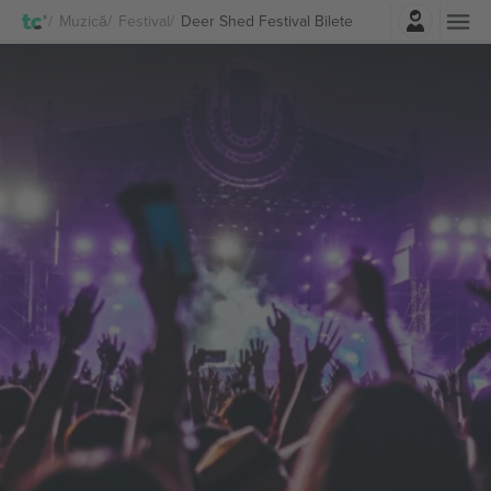
Autentificare
Muzică
Festival
Deer Shed Festival Bilete