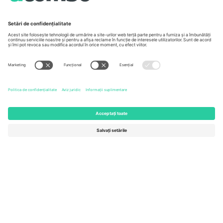
Unter den Linden 24, 10117
167 City Road, London, Greater
Berlin, Germany
London, EC1V 1AW, United
Kingdom
United States
Switzerland
131 Continental Dr, Suite 305,
Dorfstrasse 52a, 6390
Newark, Delaware 19713, United
Engelberg, Switzerland
States
Bulgaria
United Arab Emirates
Regus Sofia City West, bul
UAE Dubai Silicon Oasis, DDP
Totleben 53-55, 1606 Sofia,
Building A1, Office 302, Dubai,
Bulgaria
United Arab Emirates
Mexico
Av Chapultepec 360, Roma
Norte, Cuauhtémoc, 06700
Ciudad de México, CDMX,
Mexico
Entitatea juridică a furnizorului de platformă poate varia în funcție