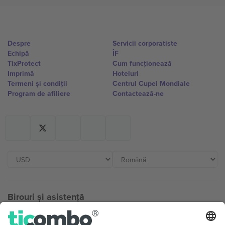
Despre
Servicii corporatiste
Echipă
ÎF
TixProtect
Cum funcționează
Imprimă
Hoteluri
Termeni și condiții
Centrul Cupei Mondiale
Program de afiliere
Contactează-ne
Birouri și asistență
Germany
United Kingdom