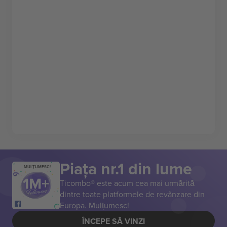
Piața nr.1 din lume
MULȚUMESC!
Ticombo® este acum cea mai urmărită
dintre toate platformele de revânzare din
Europa. Mulțumesc!
ÎNCEPE SĂ VINZI