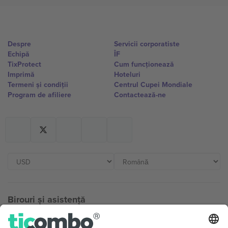
Despre
Servicii corporatiste
Echipă
ÎF
TixProtect
Cum funcționează
Imprimă
Hoteluri
Termeni și condiții
Centrul Cupei Mondiale
Program de afiliere
Contactează-ne
Birouri și asistență
Germany
United Kingdom