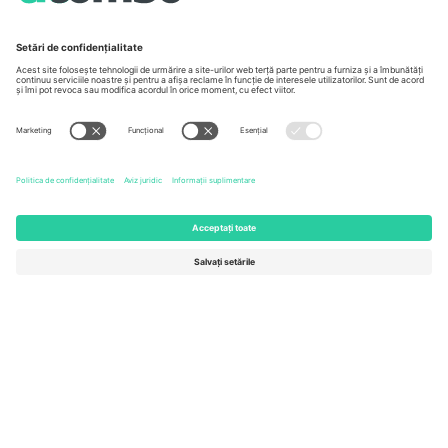
Unter den Linden 24, 10117
167 City Road, London, Greater
Berlin, Germany
London, EC1V 1AW, United
Kingdom
United States
Switzerland
131 Continental Dr, Suite 305,
Dorfstrasse 52a, 6390
Newark, Delaware 19713, United
Engelberg, Switzerland
States
Bulgaria
United Arab Emirates
Regus Sofia City West, bul
UAE Dubai Silicon Oasis, DDP
Totleben 53-55, 1606 Sofia,
Building A1, Office 302, Dubai,
Bulgaria
United Arab Emirates
Mexico
Av Chapultepec 360, Roma
Norte, Cuauhtémoc, 06700
Ciudad de México, CDMX,
Mexico
Entitatea juridică a furnizorului de platformă poate varia în funcție