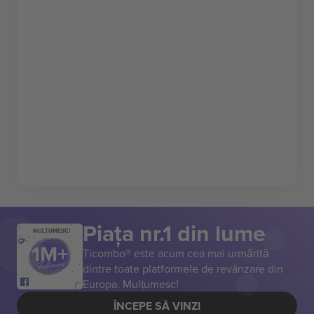
Piața nr.1 din lume
MULȚUMESC!
Ticombo® este acum cea mai urmărită
dintre toate platformele de revânzare din
Europa. Mulțumesc!
ÎNCEPE SĂ VINZI