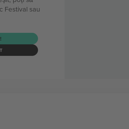
 Festival sau
E
T