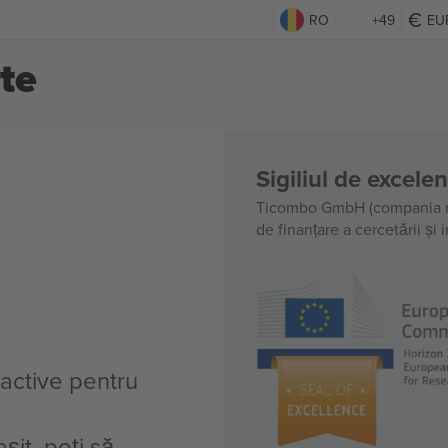
RO
+49
EU
ete
Sigiliul de excele
Ticombo GmbH (compania m
de finanțare a cercetării și
 active pentru
șit, poți să