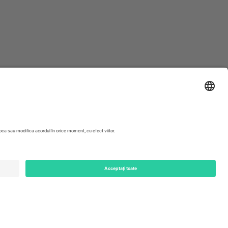
ondon, EC1V 1AW, United Kingdom
Switzerland