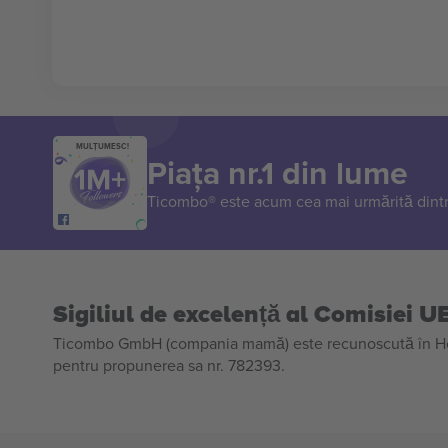
MULȚUMESC!
Piața nr.1 din lume
Ticombo® este acum cea mai urmărită dintr
Sigiliul de excelență al Comisiei U
Ticombo GmbH (compania mamă) este recunoscută în Horiz
pentru propunerea sa nr. 782393.