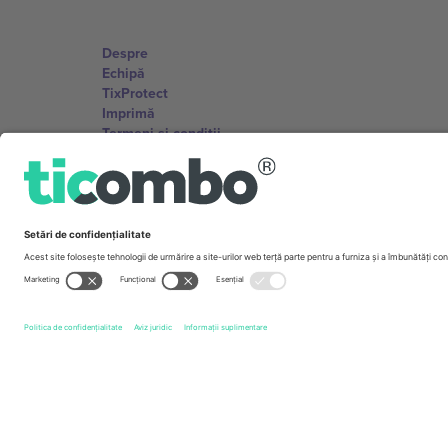
Despre
Echipă
TixProtect
Imprimă
Termeni și condiții
Program de afiliere
Birouri și asistență
Germany
Unter den Linden 24, 10117 Berlin, Germany
United States
131 Continental Dr, Suite 305, Newark, Delaware 19713, 