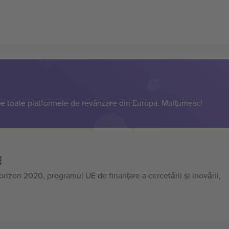
e toate platformele de revânzare din Europa. Mulțumesc!
E
on 2020, programul UE de finanțare a cercetării și inovării,