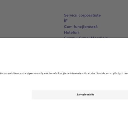
Servicii corporatiste
ÎF
Cum funcționează
Hoteluri
Centrul Cupei Mondiale
Contactează-ne
United Kingdom
167 City Road, London, Greater L
Switzerland
United States
Dorfstrasse 52a, 6390 Engelberg, 