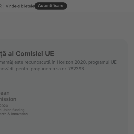
Autentificare
R
Vinde-ți biletele
nță al Comisiei UE
amă) este recunoscută în Horizon 2020, programul UE
 inovării, pentru propunerea sa nr. 782393.