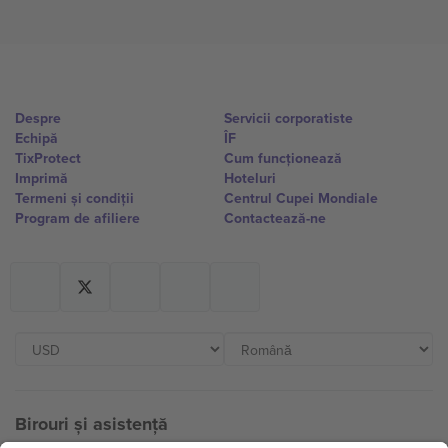
Despre
Servicii corporatiste
Echipă
ÎF
TixProtect
Cum funcționează
Imprimă
Hoteluri
Termeni și condiții
Centrul Cupei Mondiale
Program de afiliere
Contactează-ne
Birouri și asistență