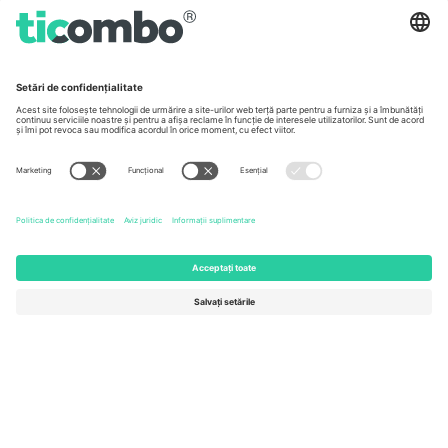
Germany
United Kingdom
Unter den Linden 24, 10117
167 City Road, London, Greater
Berlin, Germany
London, EC1V 1AW, United
Kingdom
United States
Switzerland
131 Continental Dr, Suite 305,
Dorfstrasse 52a, 6390
Newark, Delaware 19713, United
Engelberg, Switzerland
States
Bulgaria
United Arab Emirates
Regus Sofia City West, bul
UAE Dubai Silicon Oasis, DDP
Totleben 53-55, 1606 Sofia,
Building A1, Office 302, Dubai,
Bulgaria
United Arab Emirates
Mexico
Av Chapultepec 360, Roma
Norte, Cuauhtémoc, 06700
Ciudad de México, CDMX,
Mexico