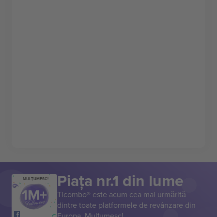
Piața nr.1 din lume
MULȚUMESC!
Ticombo® este acum cea mai urmărită
dintre toate platformele de revânzare din
Europa. Mulțumesc!