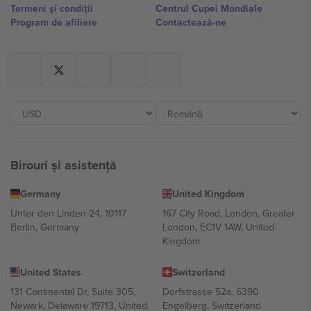
Termeni și condiții
Centrul Cupei Mondiale
Program de afiliere
Contactează-ne
Birouri și asistență
Germany
United Kingdom
Unter den Linden 24, 10117
167 City Road, London, Greater
Berlin, Germany
London, EC1V 1AW, United
Kingdom
United States
Switzerland
131 Continental Dr, Suite 305,
Dorfstrasse 52a, 6390
Newark, Delaware 19713, United
Engelberg, Switzerland