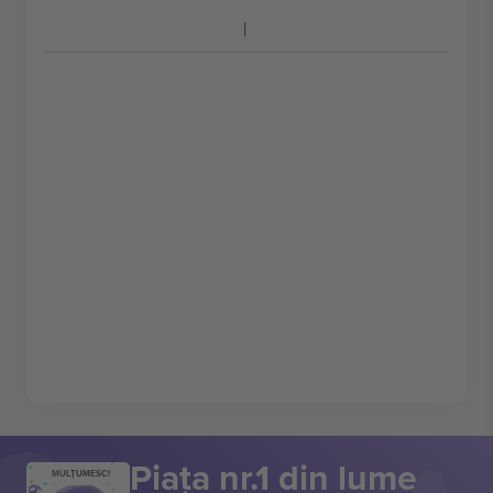
Piața nr.1 din lume
MULȚUMESC!