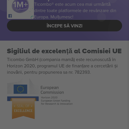
Ticombo® este acum cea mai urmărită
dintre toate platformele de revânzare din
Europa. Mulțumesc!
ÎNCEPE SĂ VINZI
Sigiliul de excelență al Comisiei UE
Ticombo GmbH (compania mamă) este recunoscută în
Horizon 2020, programul UE de finanțare a cercetării și
inovării, pentru propunerea sa nr. 782393.