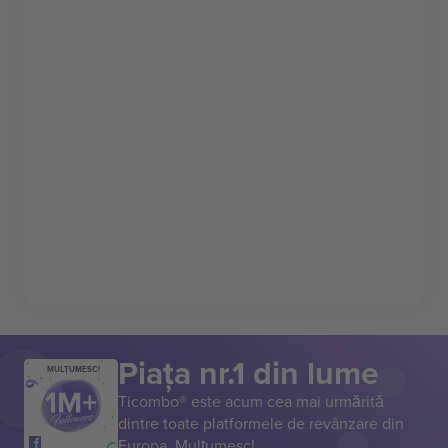
Piața nr.1 din lume
MULȚUMESC!
Ticombo® este acum cea mai urmărită
dintre toate platformele de revânzare din
Europa. Mulțumesc!