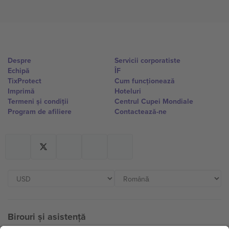
Despre
Servicii corporatiste
Echipă
ÎF
TixProtect
Cum funcționează
Imprimă
Hoteluri
Termeni și condiții
Centrul Cupei Mondiale
Program de afiliere
Contactează-ne
Birouri și asistență