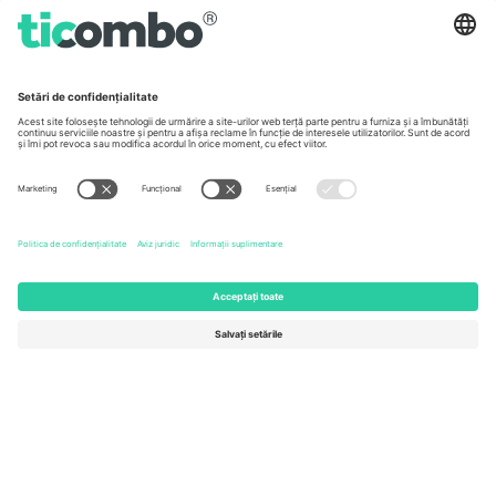
Germany
United Kingdom
Unter den Linden 24, 10117
167 City Road, London, Greater
Berlin, Germany
London, EC1V 1AW, United
Kingdom
United States
Switzerland
131 Continental Dr, Suite 305,
Dorfstrasse 52a, 6390
Newark, Delaware 19713, United
Engelberg, Switzerland
States
Bulgaria
United Arab Emirates
Regus Sofia City West, bul
UAE Dubai Silicon Oasis, DDP
Totleben 53-55, 1606 Sofia,
Building A1, Office 302, Dubai,
Bulgaria
United Arab Emirates
Mexico
Av Chapultepec 360, Roma
Norte, Cuauhtémoc, 06700
Ciudad de México, CDMX,
Mexico