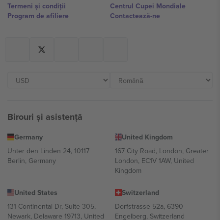
Termeni și condiții
Centrul Cupei Mondiale
Program de afiliere
Contactează-ne
Birouri și asistență
Germany
United Kingdom
Unter den Linden 24, 10117
167 City Road, London, Greater
Berlin, Germany
London, EC1V 1AW, United
Kingdom
United States
Switzerland
131 Continental Dr, Suite 305,
Dorfstrasse 52a, 6390
Newark, Delaware 19713, United
Engelberg, Switzerland