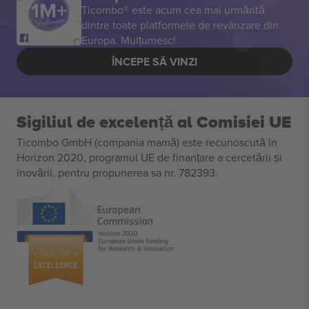
Ticombo® este acum cea mai urmărită
dintre toate platformele de revânzare din
Europa. Mulțumesc!
ÎNCEPE SĂ VINZI
Sigiliul de excelență al Comisiei UE
Ticombo GmbH (compania mamă) este recunoscută în
Horizon 2020, programul UE de finanțare a cercetării și
inovării, pentru propunerea sa nr. 782393.