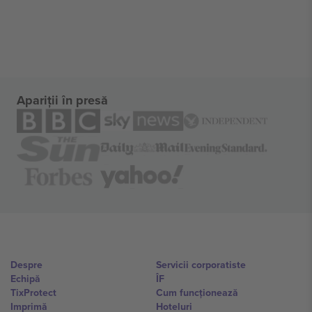
Apariții în presă
Despre
Servicii corporatiste
Echipă
ÎF
TixProtect
Cum funcționează
Imprimă
Hoteluri