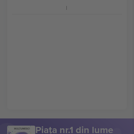
Piața nr.1 din lume
MULȚUMESC!