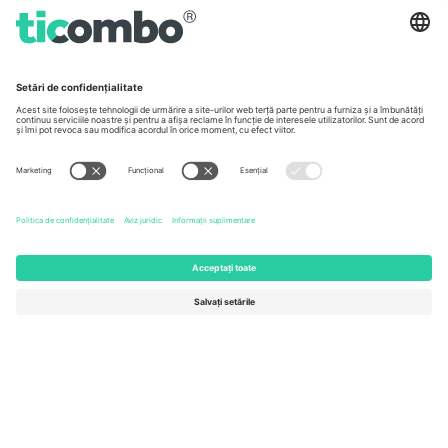
Germany
United Kingdom
Unter den Linden 24, 10117
167 City Road, London, Greater
Berlin, Germany
London, EC1V 1AW, United
Kingdom
United States
Switzerland
131 Continental Dr, Suite 305,
Dorfstrasse 52a, 6390
Newark, Delaware 19713, United
Engelberg, Switzerland
States
Bulgaria
United Arab Emirates
Regus Sofia City West, bul
UAE Dubai Silicon Oasis, DDP
Totleben 53-55, 1606 Sofia,
Building A1, Office 302, Dubai,
Bulgaria
United Arab Emirates
Mexico
Av Chapultepec 360, Roma
Norte, Cuauhtémoc, 06700
Ciudad de México, CDMX,
Mexico