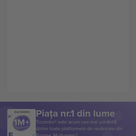
Piața nr.1 din lume
MULȚUMESC!
Ticombo® este acum cea mai urmărită
dintre toate platformele de revânzare din
Europa. Mulțumesc!