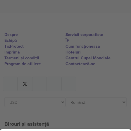
Despre
Servicii corporatiste
Echipă
ÎF
TixProtect
Cum funcționează
Imprimă
Hoteluri
Termeni și condiții
Centrul Cupei Mondiale
Program de afiliere
Contactează-ne
Birouri și asistență