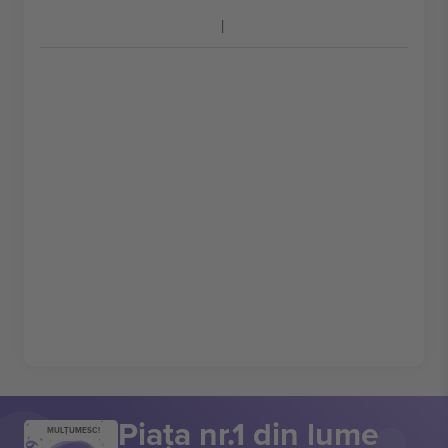
Piața nr.1 din lume
MULȚUMESC!