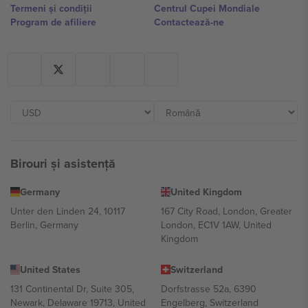
Termeni și condiții
Centrul Cupei Mondiale
Program de afiliere
Contactează-ne
Birouri și asistență
Germany
United Kingdom
Unter den Linden 24, 10117
167 City Road, London, Greater
Berlin, Germany
London, EC1V 1AW, United
Kingdom
United States
Switzerland
131 Continental Dr, Suite 305,
Dorfstrasse 52a, 6390
Newark, Delaware 19713, United
Engelberg, Switzerland