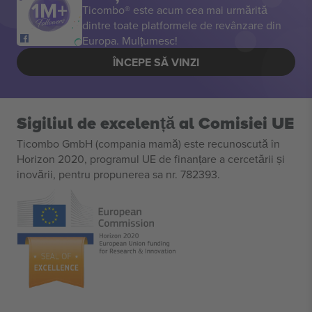
Ticombo® este acum cea mai urmărită
dintre toate platformele de revânzare din
Europa. Mulțumesc!
ÎNCEPE SĂ VINZI
Sigiliul de excelență al Comisiei UE
Ticombo GmbH (compania mamă) este recunoscută în
Horizon 2020, programul UE de finanțare a cercetării și
inovării, pentru propunerea sa nr. 782393.