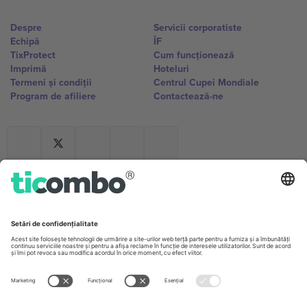
Despre
Servicii corporatiste
Echipă
ÎF
TixProtect
Cum funcționează
Imprimă
Hoteluri
Termeni și condiții
Centrul Cupei Mondiale
Program de afiliere
Contactează-ne
Birouri și asistență
Germany
United Kingdom
Unter den Linden 24, 10117
167 City Road, London, Greater
Berlin, Germany
London, EC1V 1AW, United