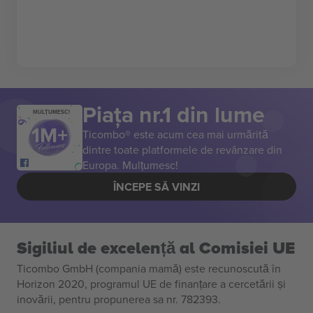
Piața nr.1 din lume
MULȚUMESC!
Ticombo® este acum cea mai urmărită
dintre toate platformele de revânzare din
Europa. Mulțumesc!
ÎNCEPE SĂ VINZI
Sigiliul de excelență al Comisiei UE
Ticombo GmbH (compania mamă) este recunoscută în
Horizon 2020, programul UE de finanțare a cercetării și
inovării, pentru propunerea sa nr. 782393.