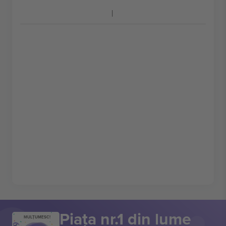
Piața nr.1 din lume
MULȚUMESC!