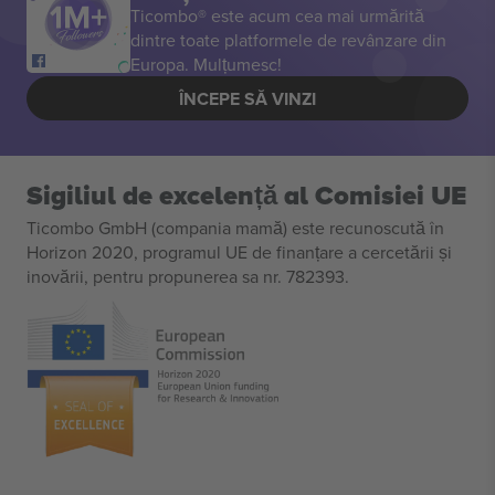
Ticombo® este acum cea mai urmărită
dintre toate platformele de revânzare din
Europa. Mulțumesc!
ÎNCEPE SĂ VINZI
Sigiliul de excelență al Comisiei UE
Ticombo GmbH (compania mamă) este recunoscută în
Horizon 2020, programul UE de finanțare a cercetării și
inovării, pentru propunerea sa nr. 782393.