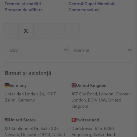
Termeni și condiții
Centrul Cupei Mondiale
Program de afiliere
Contactează-ne
Birouri și asistență
Germany
United Kingdom
Unter den Linden 24, 10117
167 City Road, London, Greater
Berlin, Germany
London, EC1V 1AW, United
Kingdom
United States
Switzerland
131 Continental Dr, Suite 305,
Dorfstrasse 52a, 6390
Newark, Delaware 19713, United
Engelberg, Switzerland