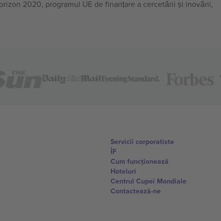
on 2020, programul UE de finanțare a cercetării și inovării,
Servicii corporatiste
ÎF
Cum funcționează
Hoteluri
Centrul Cupei Mondiale
Contactează-ne