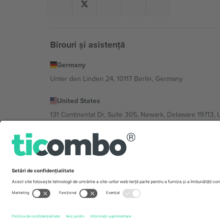
Birouri și asistență
Germany
Unter den Linden 24, 10117 Berlin, Germany
United States
131 Continental Dr, Suite 305, Newark, Delaware 19713, 
Bulgaria
Regus Sofia City West, bul Totleben 53-55, 1606 Sofia, B
Mexico
Av Chapultepec 360, Roma Norte, Cuauhtémoc, 06700
Entitatea juridică a furnizorului de platformă poate varia
Imprimă
și
Termeni.
© 2026 Ticombo. Toate drepturile r