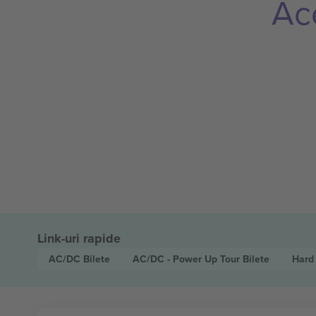
Ac
Link-uri rapide
AC/DC
Bilete
AC/DC - Power Up Tour
Bilete
Hard