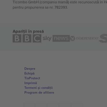
Ticombo GmbH (compania mamă) este recunoscută în Horiz
pentru propunerea sa nr. 782393.
Apariții în presă
Despre
Echipă
TixProtect
Imprimă
Termeni și condiții
Program de afiliere