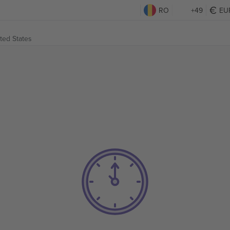
RO
+49
EU
ted States