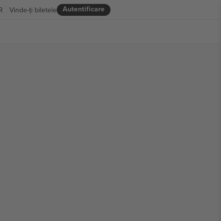
Autentificare
R
Vinde-ți biletele