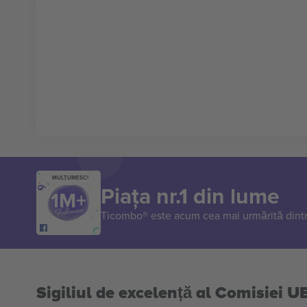
MULȚUMESC!
Piața nr.1 din lume
Ticombo® este acum cea mai urmărită dintr
Sigiliul de excelență al Comisiei U