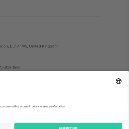
ondon, EC1V 1AW, United Kingdom
Switzerland
ding A1, Office 302, Dubai, United Arab Emirates
 pagina evenimentului, amprenta și termenii specifici.,