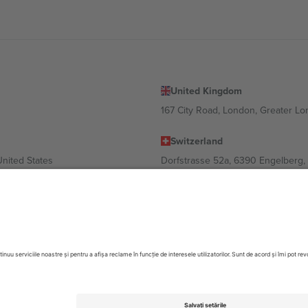
United Kingdom
167 City Road, London, Greater L
Switzerland
United States
Dorfstrasse 52a, 6390 Engelberg, 
United Arab Emirates
ulgaria
UAE Dubai Silicon Oasis, DDP Buil
 Ciudad de México, CDMX, Mexico
 în funcție de locație, eveniment și/sau domeniu. Pentru detalii, consultați
ezervate.