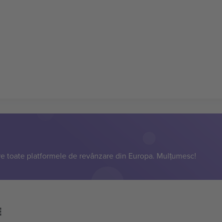
e toate platformele de revânzare din Europa. Mulțumesc!
E