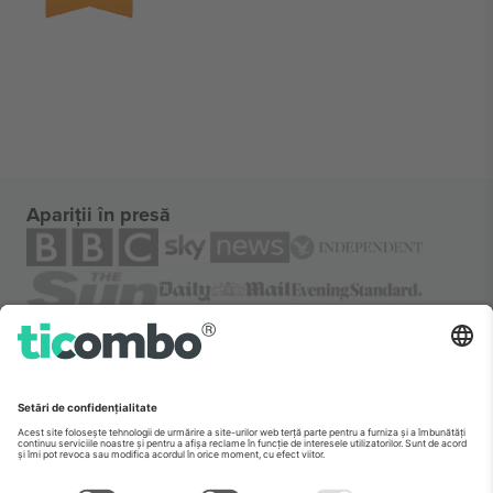
Apariții în presă
Despre
Servicii corporatiste