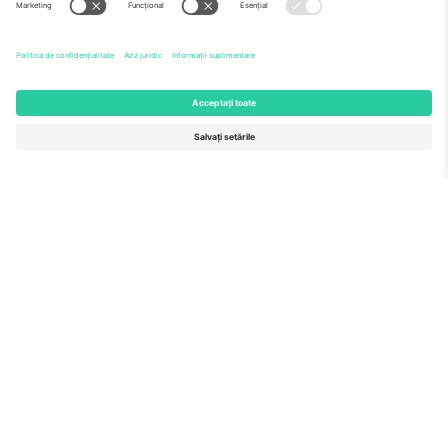
Echipă
ÎF
TixProtect
Cum funcționează
Imprimă
Hoteluri
Termeni și condiții
Centrul Cupei Mondiale
Program de afiliere
Contactează-ne
Birouri și asistență
Germany
United Kingdom
Unter den Linden 24, 10117
167 City Road, London, Greater
Berlin, Germany
London, EC1V 1AW, United
Kingdom
United States
Switzerland