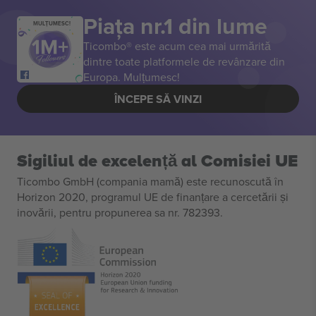
Piața nr.1 din lume
MULȚUMESC!
Ticombo® este acum cea mai urmărită
dintre toate platformele de revânzare din
Europa. Mulțumesc!
ÎNCEPE SĂ VINZI
Sigiliul de excelență al Comisiei UE
Ticombo GmbH (compania mamă) este recunoscută în
Horizon 2020, programul UE de finanțare a cercetării și
inovării, pentru propunerea sa nr. 782393.