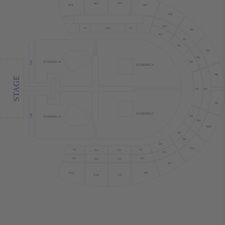
W6
W5
W7
W4
W8
W2
T1
W0
T2
N6
W2
N1
N1
N7
N2
VIP
STANDING B
N2
STANDING D
N8
STAGE
N3
N3
N9
STANDING C
VIP
N4
STANDING A
N4
N10
N5
N5
E1
N11
E2
E5
E4
E3
E1
E2
E5
E4
E3
E7
E8
E11
E10
E9