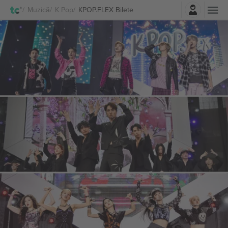
Autentificare
Muzică
K Pop
KPOP.FLEX Bilete