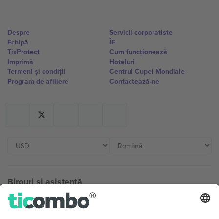
Despre
Servicii corporatiste
Echipă
ÎF
TixProtect
Cum funcționează
Imprimă
Hoteluri
Termeni și condiții
Centrul Cupei Mondiale
Program de afiliere
Contactează-ne
Birouri și asistență
Germany
United Kingdom
Unter den Linden 24, 10117
167 City Road, London, Greater