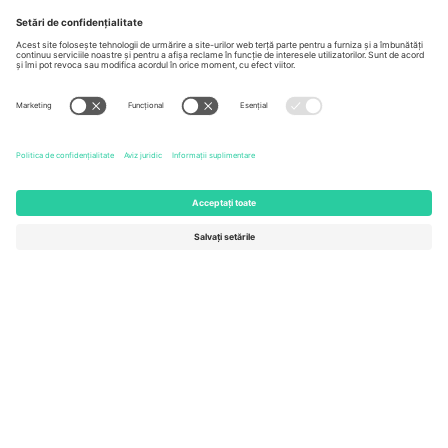
Berlin, Germany
London, EC1V 1AW, United
Kingdom
United States
Switzerland
131 Continental Dr, Suite 305,
Dorfstrasse 52a, 6390
Newark, Delaware 19713, United
Engelberg, Switzerland
States
Bulgaria
United Arab Emirates
Regus Sofia City West, bul
UAE Dubai Silicon Oasis, DDP
Totleben 53-55, 1606 Sofia,
Building A1, Office 302, Dubai,
Bulgaria
United Arab Emirates
Mexico
Av Chapultepec 360, Roma
Norte, Cuauhtémoc, 06700
Ciudad de México, CDMX,
Mexico
Entitatea juridică a furnizorului de platformă poate varia în funcție
de locație, eveniment și/sau domeniu. Pentru detalii, consultați