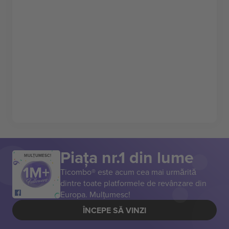
Piața nr.1 din lume
MULȚUMESC!
Ticombo® este acum cea mai urmărită
dintre toate platformele de revânzare din
Europa. Mulțumesc!
ÎNCEPE SĂ VINZI