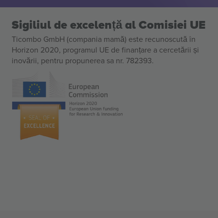
Sigiliul de excelență al Comisiei UE
Ticombo GmbH (compania mamă) este recunoscută în
Horizon 2020, programul UE de finanțare a cercetării și
inovării, pentru propunerea sa nr. 782393.