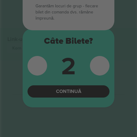
Sfârșitul rezultatelor
Garantăm locuri de grup ‑ fiecare
bilet din comanda dvs. rămâne
împreună.
Link-uri rapide
Câte Bilete?
Korn
Bilete
Hard Rock
Bilete
2
CONTINUĂ