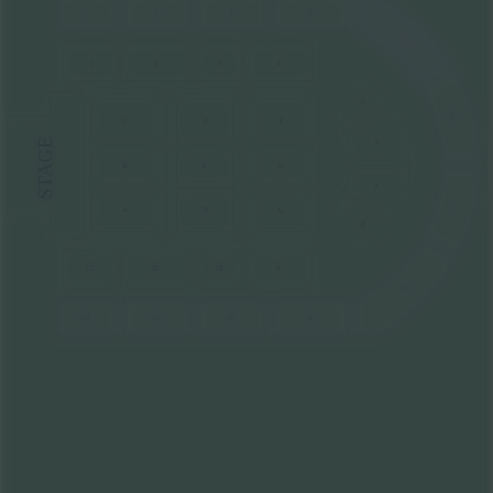
1
2
3
4
5
1
2
3
4
5
6
F
J
C
STAGE
6
E
H
B
7
G
A
D
7
8
10
9
12
1
1
8
9
10
12
1
1