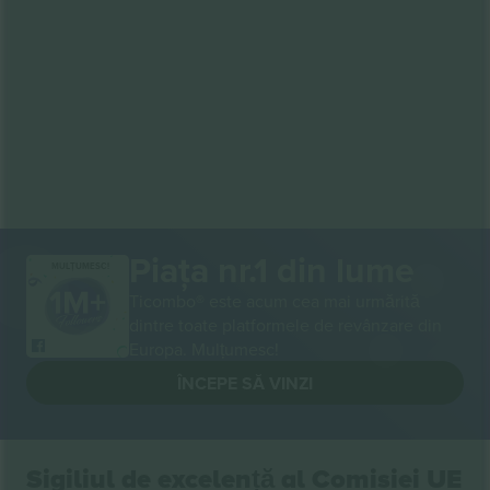
Piața nr.1 din lume
MULȚUMESC!
Ticombo® este acum cea mai urmărită
dintre toate platformele de revânzare din
Europa. Mulțumesc!
ÎNCEPE SĂ VINZI
Sigiliul de excelență al Comisiei UE