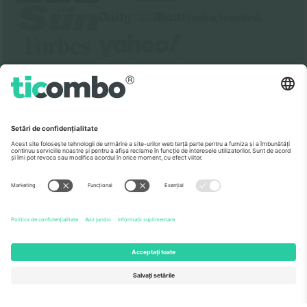
Despre
Servicii corporatiste
Echipă
ÎF
TixProtect
Cum funcționează
Imprimă
Hoteluri
Termeni și condiții
Centrul Cupei Mondiale
Program de afiliere
Contactează-ne