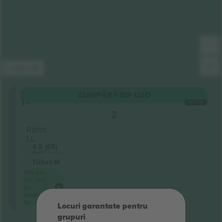
Legendă
Upper
CUMPĂRĂ
159 USD
Tier
FIECARE
Secțiune
2
5
Rând
LL
4.9 (65)
Vânzător comercial
Tichet-M
Cel mai
mic preț
pe
eveniment
la
Locuri garantate pentru
grupuri