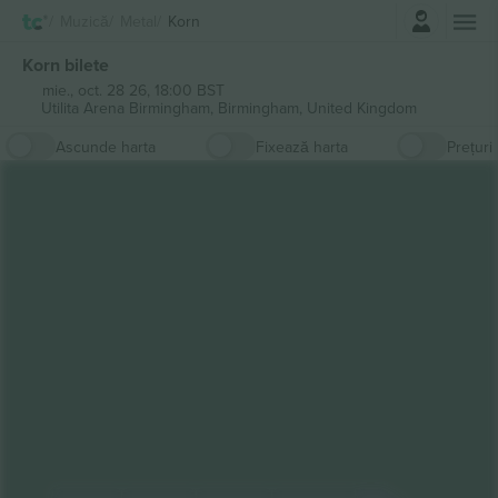
Autentificare
Muzică
Metal
Korn
Korn bilete
mie., oct. 28 26, 18:00 BST
Utilita Arena Birmingham,
Birmingham, United Kingdom
Ascunde harta
Fixează harta
Prețuri