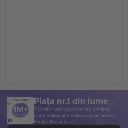
Piața nr.1 din lume
MULȚUMESC!
Ticombo® este acum cea mai urmărită
dintre toate platformele de revânzare din
Europa. Mulțumesc!