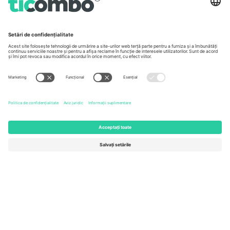
Birouri și asistență
Germany
United Kingdom
Unter den Linden 24, 10117
167 City Road, London, Greater
Berlin, Germany
London, EC1V 1AW, United
Kingdom
United States
Switzerland
131 Continental Dr, Suite 305,
Dorfstrasse 52a, 6390
Newark, Delaware 19713, United
Engelberg, Switzerland
States
Bulgaria
United Arab Emirates
Regus Sofia City West, bul
UAE Dubai Silicon Oasis, DDP
Totleben 53-55, 1606 Sofia,
Building A1, Office 302, Dubai,
Bulgaria
United Arab Emirates
Mexico