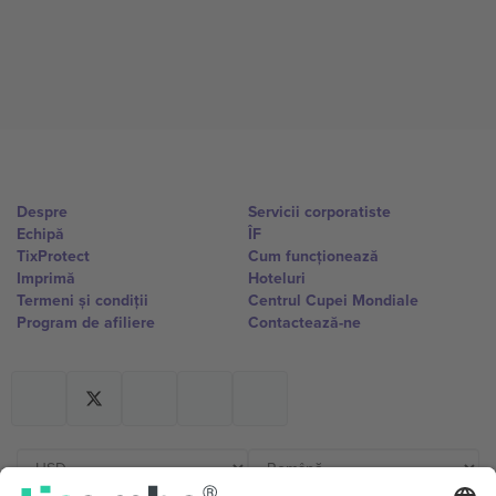
Despre
Servicii corporatiste
Echipă
ÎF
TixProtect
Cum funcționează
Imprimă
Hoteluri
Termeni și condiții
Centrul Cupei Mondiale
Program de afiliere
Contactează-ne