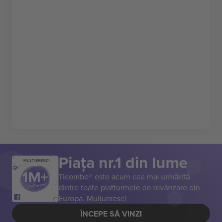
Piața nr.1 din lume
MULȚUMESC!
Ticombo® este acum cea mai urmărită
dintre toate platformele de revânzare din
Europa. Mulțumesc!
ÎNCEPE SĂ VINZI