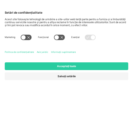
Birouri și asistență
Germany
United Kingdom
Unter den Linden 24, 10117
167 City Road, London, Greater
Berlin, Germany
London, EC1V 1AW, United
Kingdom
United States
Switzerland
131 Continental Dr, Suite 305,
Dorfstrasse 52a, 6390
Newark, Delaware 19713, United
Engelberg, Switzerland
States
Bulgaria
United Arab Emirates
Regus Sofia City West, bul
UAE Dubai Silicon Oasis, DDP
Totleben 53-55, 1606 Sofia,
Building A1, Office 302, Dubai,
Bulgaria
United Arab Emirates
Mexico
Av Chapultepec 360, Roma