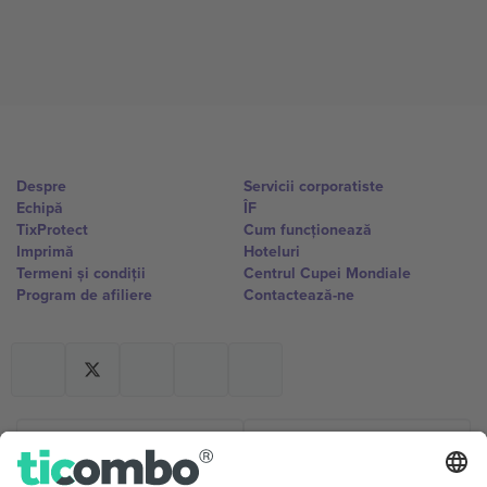
Despre
Servicii corporatiste
Echipă
ÎF
TixProtect
Cum funcționează
Imprimă
Hoteluri
Termeni și condiții
Centrul Cupei Mondiale
Program de afiliere
Contactează-ne