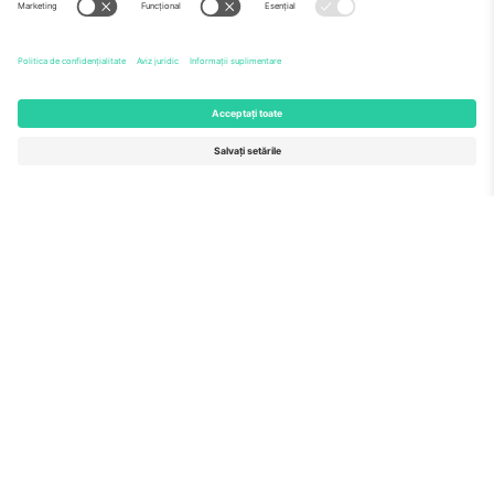
Echipă
ÎF
TixProtect
Cum funcționează
Imprimă
Hoteluri
Termeni și condiții
Centrul Cupei Mondiale
Program de afiliere
Contactează-ne
Birouri și asistență
Germany
United Kingdom
Unter den Linden 24, 10117
167 City Road, London, Greater
Berlin, Germany
London, EC1V 1AW, United
Kingdom
United States
Switzerland