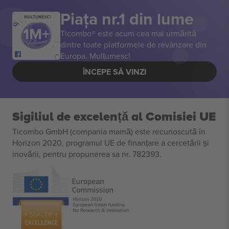
Piața nr.1 din lume
MULȚUMESC!
Ticombo® este acum cea mai urmărită
dintre toate platformele de revânzare din
Europa. Mulțumesc!
ÎNCEPE SĂ VINZI
Sigiliul de excelență al Comisiei UE
Ticombo GmbH (compania mamă) este recunoscută în
Horizon 2020, programul UE de finanțare a cercetării și
inovării, pentru propunerea sa nr. 782393.