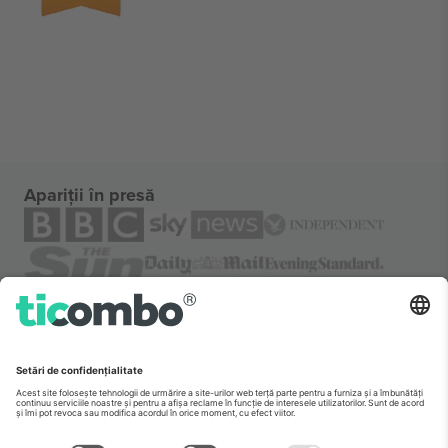
Apariții în presă
Despre
Servicii corporatiste