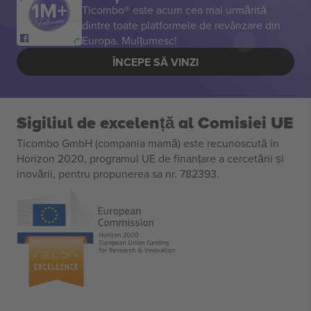
Ticombo® este acum cea mai urmărită
dintre toate platformele de revânzare din
Europa. Mulțumesc!
ÎNCEPE SĂ VINZI
Sigiliul de excelență al Comisiei UE
Ticombo GmbH (compania mamă) este recunoscută în
Horizon 2020, programul UE de finanțare a cercetării și
inovării, pentru propunerea sa nr. 782393.