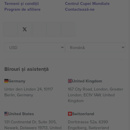
Termeni și condiții
Centrul Cupei Mondiale
Program de afiliere
Contactează-ne
Birouri și asistență
Germany
United Kingdom
Unter den Linden 24, 10117
167 City Road, London, Greater
Berlin, Germany
London, EC1V 1AW, United
Kingdom
United States
Switzerland
131 Continental Dr, Suite 305,
Dorfstrasse 52a, 6390
Newark, Delaware 19713, United
Engelberg, Switzerland