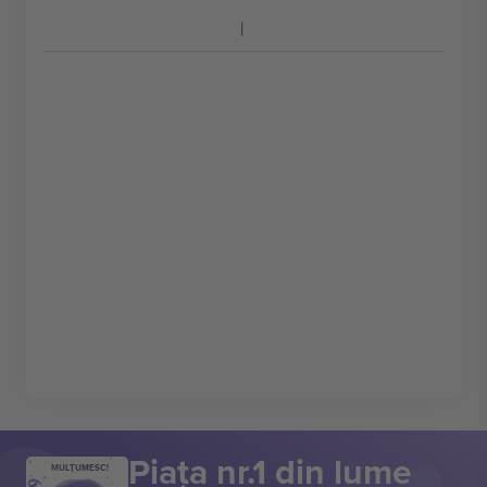
Piața nr.1 din lume
MULȚUMESC!