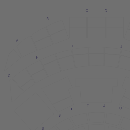
C
D
B
A
I
J
H
G
T
U
U
T
S
S