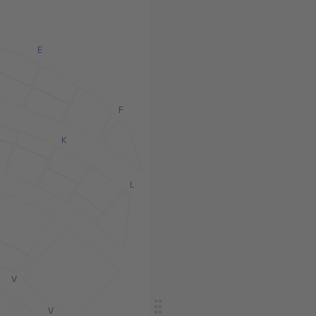
E
F
K
L
V
V