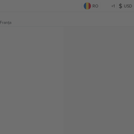
RO
+1
USD
Franța