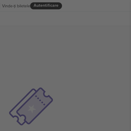
Autentificare
Vinde-ți biletele