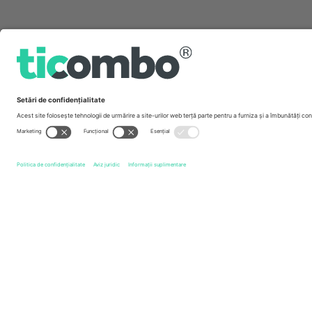
Link-uri rapide
Hans Zimmer
Bilete
Music
Bilete