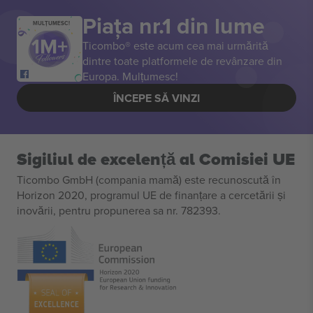
Piața nr.1 din lume
MULȚUMESC!
Ticombo® este acum cea mai urmărită
dintre toate platformele de revânzare din
Europa. Mulțumesc!
ÎNCEPE SĂ VINZI
Sigiliul de excelență al Comisiei UE
Ticombo GmbH (compania mamă) este recunoscută în
Horizon 2020, programul UE de finanțare a cercetării și
inovării, pentru propunerea sa nr. 782393.