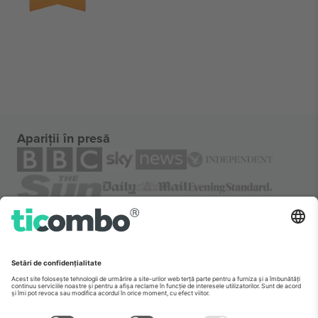
Apariții în presă
Despre
Servicii corporatiste