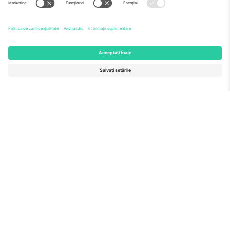
Echipă
ÎF
TixProtect
Cum funcționează
Imprimă
Hoteluri
Termeni și condiții
Centrul Cupei Mondiale
Program de afiliere
Contactează-ne
Birouri și asistență
Germany
United Kingdom
Unter den Linden 24, 10117
167 City Road, London, Greater
Berlin, Germany
London, EC1V 1AW, United
Kingdom
United States
Switzerland