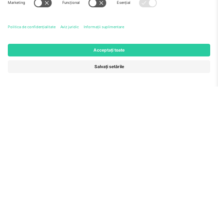
Echipă
ÎF
TixProtect
Cum funcționează
Imprimă
Hoteluri
Termeni și condiții
Centrul Cupei Mondiale
Program de afiliere
Contactează-ne
Birouri și asistență
Germany
United Kingdom
Unter den Linden 24, 10117
167 City Road, London, Greater
Berlin, Germany
London, EC1V 1AW, United
Kingdom
United States
Switzerland