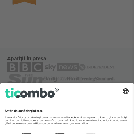
Apariții în presă
Despre
Servicii corporatiste