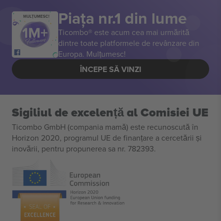
Piața nr.1 din lume
MULȚUMESC!
Ticombo® este acum cea mai urmărită
dintre toate platformele de revânzare din
Europa. Mulțumesc!
ÎNCEPE SĂ VINZI
Sigiliul de excelență al Comisiei UE
Ticombo GmbH (compania mamă) este recunoscută în
Horizon 2020, programul UE de finanțare a cercetării și
inovării, pentru propunerea sa nr. 782393.