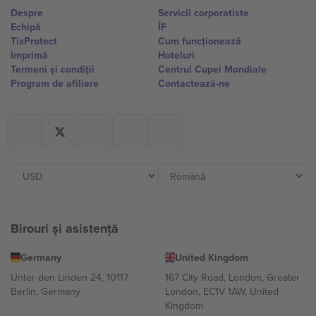
Despre
Servicii corporatiste
Echipă
ÎF
TixProtect
Cum funcționează
Imprimă
Hoteluri
Termeni și condiții
Centrul Cupei Mondiale
Program de afiliere
Contactează-ne
Birouri și asistență
Germany
United Kingdom
Unter den Linden 24, 10117
167 City Road, London, Greater
Berlin, Germany
London, EC1V 1AW, United
Kingdom