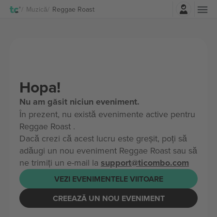
Autentificare
Muzică
Reggae Roast
Hopa!
Nu am găsit niciun eveniment.
În prezent, nu există evenimente active pentru
Reggae Roast .
Dacă crezi că acest lucru este greșit, poți să
adăugi un nou eveniment Reggae Roast sau să
ne trimiți un e-mail la
support@ticombo.com
VEZI EVENIMENTELE VIITOARE
CREEAZĂ UN NOU EVENIMENT