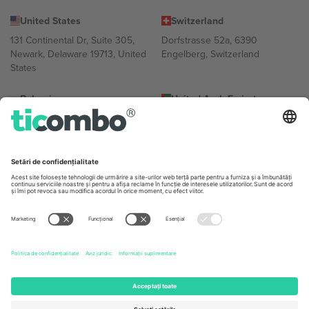
United States
Switzerland
131 Continental Dr, Suite 305,
Dorfstrasse 52a, 6390
Newark, Delaware 19713, United
Engelberg, Switzerland
States
Bulgaria
United Arab Emirates
Regus Sofia City West, bul
UAE Dubai Silicon Oasis, DDP
Totleben 53-55, 1606 Sofia,
Building A1, Office 302, Dubai,
Bulgaria
United Arab Emirates
Mexico
Av Chapultepec 360, Roma
Norte, Cuauhtémoc, 06700
Ciudad de México, CDMX,
Mexico
Entitatea juridică a furnizorului de platformă poate varia în funcție
de locație, eveniment și/sau domeniu. Pentru detalii, consultați
pagina evenimentului, amprenta și termenii specifici.,
Imprimă
și
Termeni.
© 2026 Ticombo. Toate drepturile rezervate.