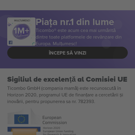
Piața nr.1 din lume
MULȚUMESC!
Ticombo® este acum cea mai urmărită
dintre toate platformele de revânzare din
Europa. Mulțumesc!
ÎNCEPE SĂ VINZI
Sigiliul de excelență al Comisiei UE
Ticombo GmbH (compania mamă) este recunoscută în
Horizon 2020, programul UE de finanțare a cercetării și
inovării, pentru propunerea sa nr. 782393.