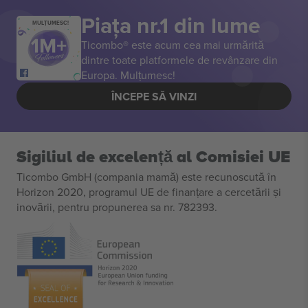
Piața nr.1 din lume
MULȚUMESC!
Ticombo® este acum cea mai urmărită
dintre toate platformele de revânzare din
Europa. Mulțumesc!
ÎNCEPE SĂ VINZI
Sigiliul de excelență al Comisiei UE
Ticombo GmbH (compania mamă) este recunoscută în
Horizon 2020, programul UE de finanțare a cercetării și
inovării, pentru propunerea sa nr. 782393.