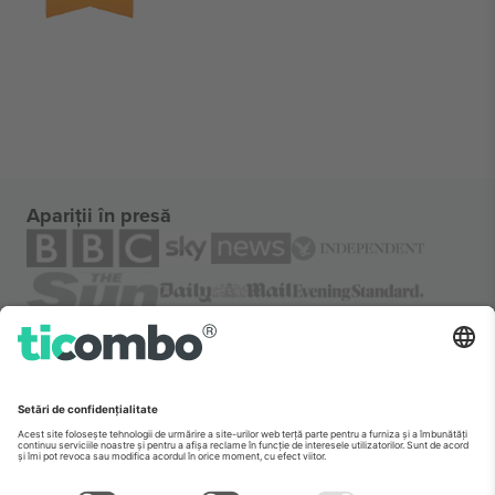
Apariții în presă
Despre
Servicii corporatiste