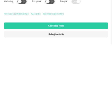
Echipă
ÎF
TixProtect
Cum funcționează
Imprimă
Hoteluri
Termeni și condiții
Centrul Cupei Mondiale
Program de afiliere
Contactează-ne
Birouri și asistență
Germany
United Kingdom
Unter den Linden 24, 10117
167 City Road, London, Greater
Berlin, Germany
London, EC1V 1AW, United
Kingdom
United States
Switzerland