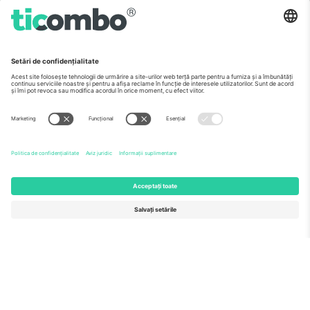
Despre
Servicii corporatiste
Echipă
ÎF
TixProtect
Cum funcționează
Imprimă
Hoteluri
Termeni și condiții
Centrul Cupei Mondiale
Program de afiliere
Contactează-ne