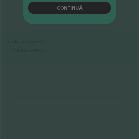
Sfârșitul rezultatelor
CONTINUĂ
Link-uri rapide
Del Amitri
Bilete