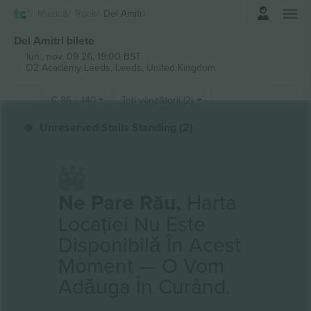
Autentificare
Muzică
Rock
Del Amitri
Del Amitri bilete
lun., nov. 09 26, 19:00 BST
O2 Academy Leeds,
Leeds, United Kingdom
€
86
-
140
Toți vânzătorii (2)
Unreserved Stalls Standing (2)
Ne Pare Rău,
Harta
Locației Nu Este
Disponibilă În Acest
Moment — O Vom
Adăuga În Curând.