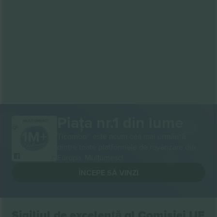
Piața nr.1 din lume
MULȚUMESC!
Ticombo® este acum cea mai urmărită
dintre toate platformele de revânzare din
Europa. Mulțumesc!
ÎNCEPE SĂ VINZI
Sigiliul de excelență al Comisiei UE