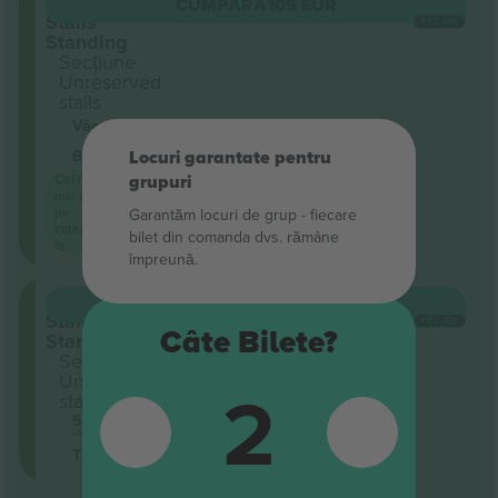
Unreserved
CUMPĂRĂ
105 EUR
Stalls
FIECARE
Standing
Secțiune
Unreserved
stalls
Vânzător comercial
Bilet electronic
<3h
Locuri garantate pentru
Cel mai
grupuri
mic preț
pe
Garantăm locuri de grup ‑ fiecare
categorie
bilet din comanda dvs. rămâne
la
împreună.
Unreserved
CUMPĂRĂ
120 EUR
Stalls
FIECARE
Câte Bilete?
Standing
Secțiune
Unreserved
2
stalls
5.0 (1)
Vânzător comercial
Tichet-M