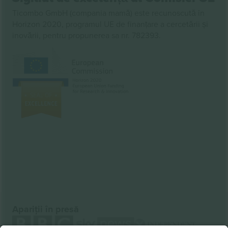
Ticombo GmbH (compania mamă) este recunoscută în
Horizon 2020, programul UE de finanțare a cercetării și
inovării, pentru propunerea sa nr. 782393.
Apariții în presă