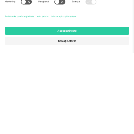
Echipă
ÎF
TixProtect
Cum funcționează
Imprimă
Hoteluri
Termeni și condiții
Centrul Cupei Mondiale
Program de afiliere
Contactează-ne
Birouri și asistență
Germany
United Kingdom
Unter den Linden 24, 10117
167 City Road, London, Greater
Berlin, Germany
London, EC1V 1AW, United
Kingdom
United States
Switzerland