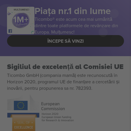
Piața nr.1 din lume
MULȚUMESC!
Ticombo® este acum cea mai urmărită
dintre toate platformele de revânzare din
Europa. Mulțumesc!
ÎNCEPE SĂ VINZI
Sigiliul de excelență al Comisiei UE
Ticombo GmbH (compania mamă) este recunoscută în
Horizon 2020, programul UE de finanțare a cercetării și
inovării, pentru propunerea sa nr. 782393.