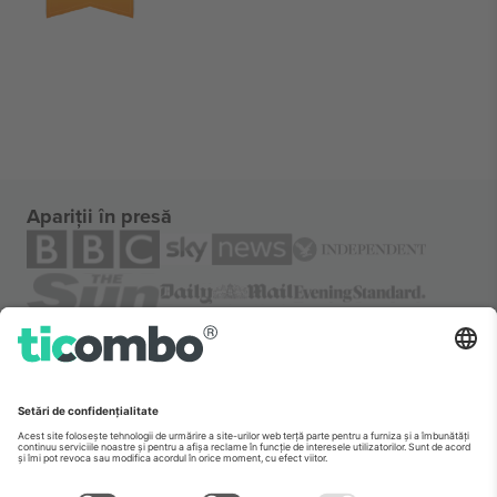
Apariții în presă
Despre
Servicii corporatiste