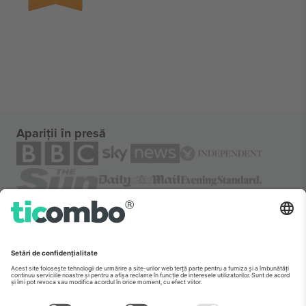
Apariții în presă
Despre
Servicii corporatiste