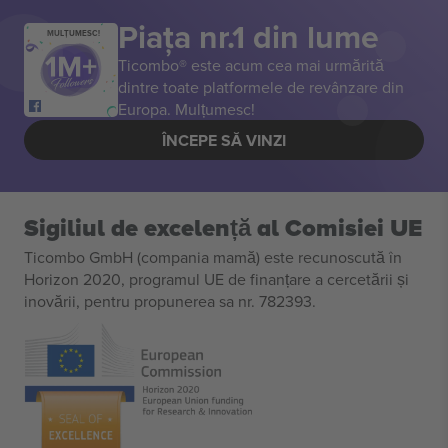
Piața nr.1 din lume
MULȚUMESC!
Ticombo® este acum cea mai urmărită
dintre toate platformele de revânzare din
Europa. Mulțumesc!
ÎNCEPE SĂ VINZI
Sigiliul de excelență al Comisiei UE
Ticombo GmbH (compania mamă) este recunoscută în
Horizon 2020, programul UE de finanțare a cercetării și
inovării, pentru propunerea sa nr. 782393.