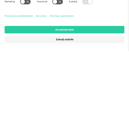
Echipă
ÎF
TixProtect
Cum funcționează
Imprimă
Hoteluri
Termeni și condiții
Centrul Cupei Mondiale
Program de afiliere
Contactează-ne
Birouri și asistență
Germany
United Kingdom
Unter den Linden 24, 10117
167 City Road, London, Greater
Berlin, Germany
London, EC1V 1AW, United
Kingdom
United States
Switzerland