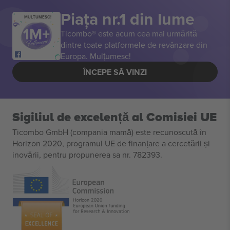
Piața nr.1 din lume
MULȚUMESC!
Ticombo® este acum cea mai urmărită
dintre toate platformele de revânzare din
Europa. Mulțumesc!
ÎNCEPE SĂ VINZI
Sigiliul de excelență al Comisiei UE
Ticombo GmbH (compania mamă) este recunoscută în
Horizon 2020, programul UE de finanțare a cercetării și
inovării, pentru propunerea sa nr. 782393.