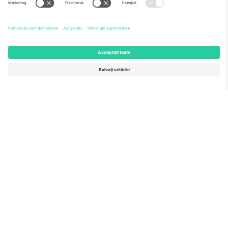
Echipă
ÎF
TixProtect
Cum funcționează
Imprimă
Hoteluri
Termeni și condiții
Centrul Cupei Mondiale
Program de afiliere
Contactează-ne
Birouri și asistență
Germany
United Kingdom
Unter den Linden 24, 10117
167 City Road, London, Greater
Berlin, Germany
London, EC1V 1AW, United
Kingdom
United States
Switzerland