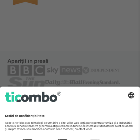
Apariții în presă
Despre
Servicii corporatiste