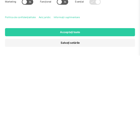
Echipă
ÎF
TixProtect
Cum funcționează
Imprimă
Hoteluri
Termeni și condiții
Centrul Cupei Mondiale
Program de afiliere
Contactează-ne
Birouri și asistență
Germany
United Kingdom
Unter den Linden 24, 10117
167 City Road, London, Greater
Berlin, Germany
London, EC1V 1AW, United
Kingdom
United States
Switzerland