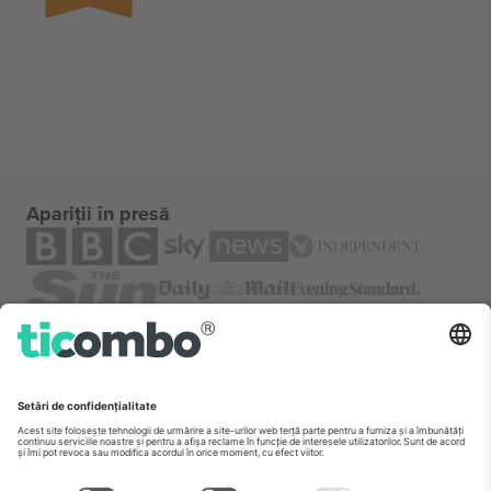
Apariții în presă
Despre
Servicii corporatiste