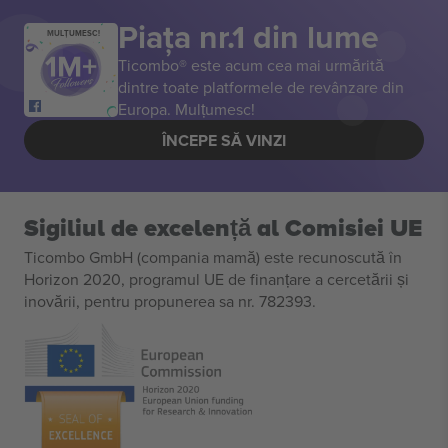
Piața nr.1 din lume
MULȚUMESC!
Ticombo® este acum cea mai urmărită
dintre toate platformele de revânzare din
Europa. Mulțumesc!
ÎNCEPE SĂ VINZI
Sigiliul de excelență al Comisiei UE
Ticombo GmbH (compania mamă) este recunoscută în
Horizon 2020, programul UE de finanțare a cercetării și
inovării, pentru propunerea sa nr. 782393.