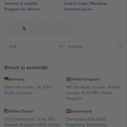
Termeni și condiții
Centrul Cupei Mondiale
Program de afiliere
Contactează-ne
Birouri și asistență
Germany
United Kingdom
Unter den Linden 24, 10117
167 City Road, London, Greater
Berlin, Germany
London, EC1V 1AW, United
Kingdom
United States
Switzerland
131 Continental Dr, Suite 305,
Dorfstrasse 52a, 6390
Newark, Delaware 19713, United
Engelberg, Switzerland