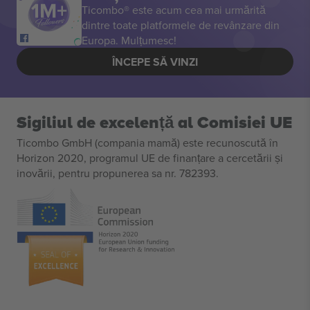
Ticombo® este acum cea mai urmărită
dintre toate platformele de revânzare din
Europa. Mulțumesc!
ÎNCEPE SĂ VINZI
Sigiliul de excelență al Comisiei UE
Ticombo GmbH (compania mamă) este recunoscută în
Horizon 2020, programul UE de finanțare a cercetării și
inovării, pentru propunerea sa nr. 782393.