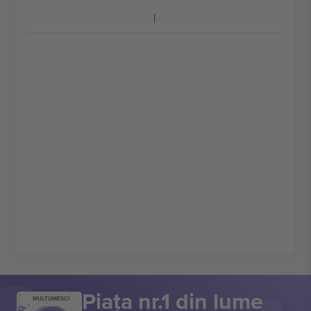
Piața nr.1 din lume
MULȚUMESC!