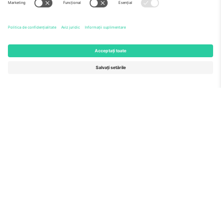
Echipă
ÎF
TixProtect
Cum funcționează
Imprimă
Hoteluri
Termeni și condiții
Centrul Cupei Mondiale
Program de afiliere
Contactează-ne
Birouri și asistență
Germany
United Kingdom
Unter den Linden 24, 10117
167 City Road, London, Greater
Berlin, Germany
London, EC1V 1AW, United
Kingdom
United States
Switzerland