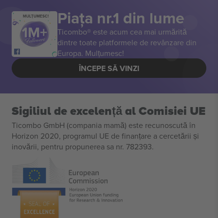
Piața nr.1 din lume
MULȚUMESC!
Ticombo® este acum cea mai urmărită
dintre toate platformele de revânzare din
Europa. Mulțumesc!
ÎNCEPE SĂ VINZI
Sigiliul de excelență al Comisiei UE
Ticombo GmbH (compania mamă) este recunoscută în
Horizon 2020, programul UE de finanțare a cercetării și
inovării, pentru propunerea sa nr. 782393.