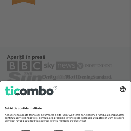
Apariții în presă
Despre
Servicii corporatiste