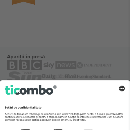
Apariții în presă
Despre
Servicii corporatiste