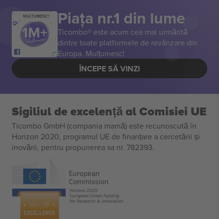
Piața nr.1 din lume
MULȚUMESC!
Ticombo® este acum cea mai urmărită
dintre toate platformele de revânzare din
Europa. Mulțumesc!
ÎNCEPE SĂ VINZI
Sigiliul de excelență al Comisiei UE
Ticombo GmbH (compania mamă) este recunoscută în
Horizon 2020, programul UE de finanțare a cercetării și
inovării, pentru propunerea sa nr. 782393.