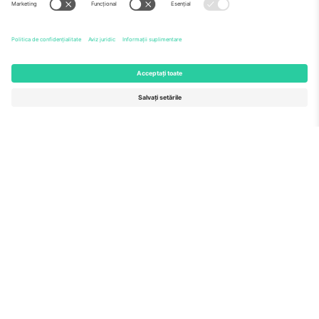
Echipă
ÎF
TixProtect
Cum funcționează
Imprimă
Hoteluri
Termeni și condiții
Centrul Cupei Mondiale
Program de afiliere
Contactează-ne
Birouri și asistență
Germany
United Kingdom
Unter den Linden 24, 10117
167 City Road, London, Greater
Berlin, Germany
London, EC1V 1AW, United
Kingdom
United States
Switzerland