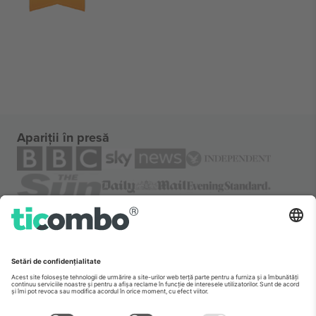
Apariții în presă
Despre
Servicii corporatiste