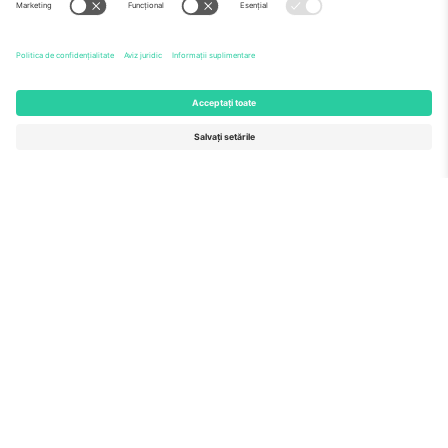
Echipă
ÎF
TixProtect
Cum funcționează
Imprimă
Hoteluri
Termeni și condiții
Centrul Cupei Mondiale
Program de afiliere
Contactează-ne
Birouri și asistență
Germany
United Kingdom
Unter den Linden 24, 10117
167 City Road, London, Greater
Berlin, Germany
London, EC1V 1AW, United
Kingdom
United States
Switzerland