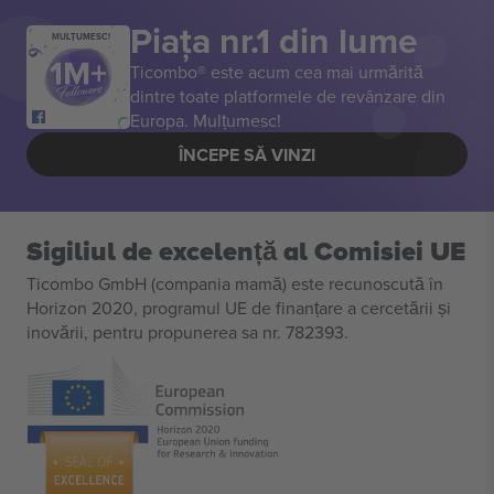
Piața nr.1 din lume
MULȚUMESC!
Ticombo® este acum cea mai urmărită
dintre toate platformele de revânzare din
Europa. Mulțumesc!
ÎNCEPE SĂ VINZI
Sigiliul de excelență al Comisiei UE
Ticombo GmbH (compania mamă) este recunoscută în
Horizon 2020, programul UE de finanțare a cercetării și
inovării, pentru propunerea sa nr. 782393.