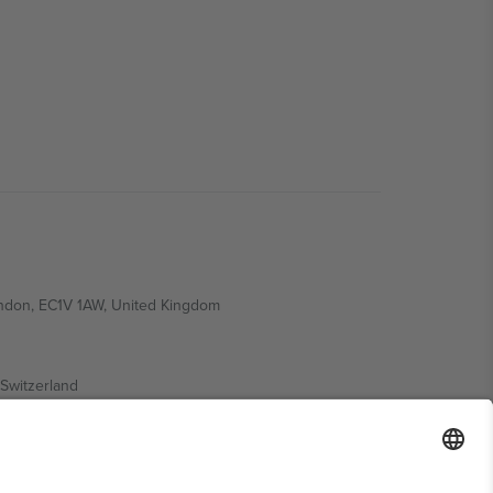
ondon, EC1V 1AW, United Kingdom
Switzerland
ding A1, Office 302, Dubai, United Arab Emirates