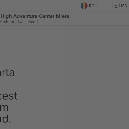
RO
+1
USD
 High Adventure Center bilete
Kirchdorf, Switzerland
rta
cest
om
nd.