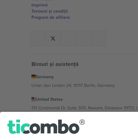
Imprimă
Termeni și condiții
Program de afiliere
Birouri și asistență
Germany
Unter den Linden 24, 10117 Berlin, Germany
United States
131 Continental Dr, Suite 305, Newark, Delaware 19713, 
Bulgaria
Regus Sofia City West, bul Totleben 53-55, 1606 Sofia, B