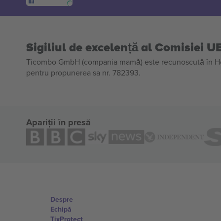
Sigiliul de excelență al Comisiei U
Ticombo GmbH (compania mamă) este recunoscută în Horiz
pentru propunerea sa nr. 782393.
Apariții în presă
Despre
Echipă
TixProtect