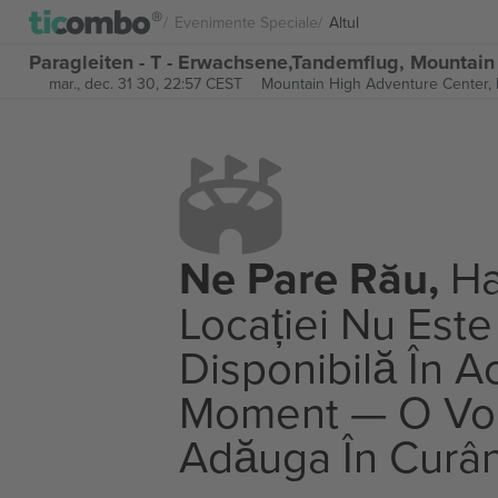
Evenimente Speciale
Altul
Paragleiten - T - Erwachsene,Tandemflug, Mountain
mar., dec. 31 30, 22:57 CEST
Mountain High Adventure Center,
Ne Pare Rău,
Ha
Locației Nu Este
Disponibilă În A
Moment — O V
Adăuga În Curâ