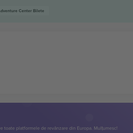
 Adventure Center
Bilete
e toate platformele de revânzare din Europa. Mulțumesc!