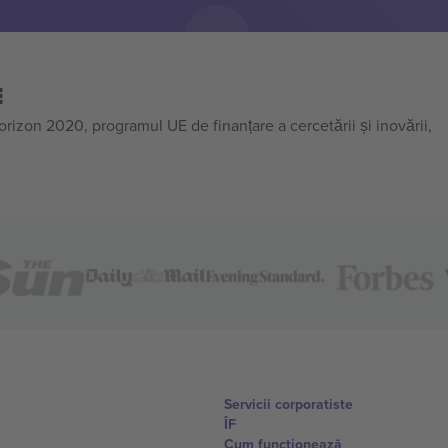
E
on 2020, programul UE de finanțare a cercetării și inovării,
Servicii corporatiste
ÎF
Cum funcționează