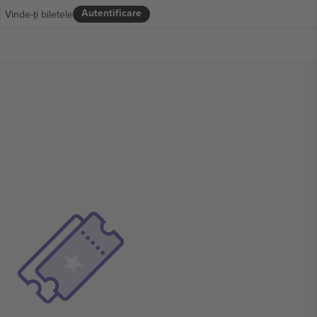
Autentificare
Vinde-ți biletele