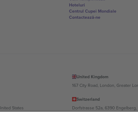
Hoteluri
Centrul Cupei Mondiale
Contactează-ne
United Kingdom
167 City Road, London, Greater L
Switzerland
United States
Dorfstrasse 52a, 6390 Engelberg, 
United Arab Emirates
ulgaria
UAE Dubai Silicon Oasis, DDP Buil