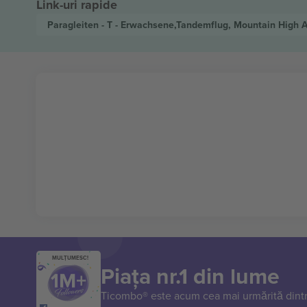
Link-uri rapide
Paragleiten - T - Erwachsene,Tandemflug, Mountain High
MULȚUMESC!
Piața nr.1 din lume
Ticombo® este acum cea mai urmărită dintr