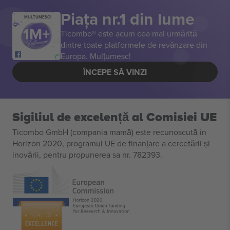
Piața nr.1 din lume
MULȚUMESC!
Ticombo® este acum cea mai urmărită
dintre toate platformele de revânzare din
Europa. Mulțumesc!
ÎNCEPE SĂ VINZI
Sigiliul de excelență al Comisiei UE
Ticombo GmbH (compania mamă) este recunoscută în
Horizon 2020, programul UE de finanțare a cercetării și
inovării, pentru propunerea sa nr. 782393.