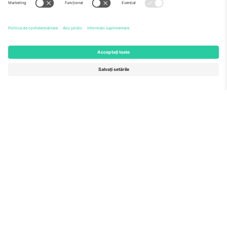
Echipă
ÎF
TixProtect
Cum funcționează
Imprimă
Hoteluri
Termeni și condiții
Centrul Cupei Mondiale
Program de afiliere
Contactează-ne
Birouri și asistență
Germany
United Kingdom
Unter den Linden 24, 10117
167 City Road, London, Greater
Berlin, Germany
London, EC1V 1AW, United
Kingdom
United States
Switzerland