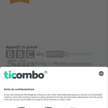
Apariții în presă
Despre
Servicii corporatiste